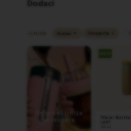
REVIVING
Dodaci
ORIGINS
Vertuo
linija
kafe
VERTUO
Kategorija
Dodaci
FILTER
LIMITED
EDITION
VERTUO
SPECIALITY
COFFEE
VERTUO
RISTRETTO
VERTUO
ESPRESSO
VERTUO
DOUBLE
Original linija
ESPRESSO
Water Bottle
aksesoara
Leaf
VERTUO
500 ml
GRAN