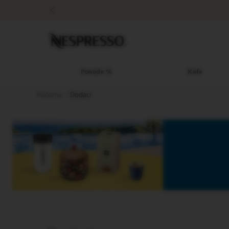
Ponude
%
Kafa
Original
linija
kafe
LIMITED
Ponude %
Kafa
EDITION
Početna
Dodaci
ISPIRAZIONE
ITALIANA
WORLD
EXPLORATIONS
MASTER
ORIGINS
ORIGINAL
BARISTA
CREATIONS
DECAFFEINATO