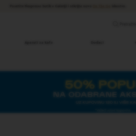
Posetite Nespresso butik u Galeriji i otkrijte novo
On The Go
iskustvo.
Pretražit
Aparati za kafu
Dodaci