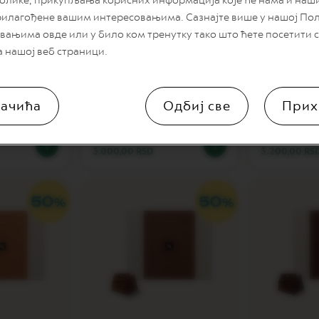
блике, прикупљања корисних информација које ће нама и на
рилагођене вашим интересовањима. Сазнајте више у нашој По
вањима овде или у било ком тренутку тако што ћете посетити
а нашој веб страници.
ass Small
Mixologist Glass Large
Travel Mug
Green
ачића
Одбиј све
Прих
300 ml
3.000,00 RSD
3.200,00 RS