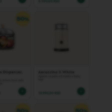
SD
8.500,00 RSD
a Dispenser,
Aeroccino 3 White
Aparat za penu od mleka u beloj
boji
sa stilom čuva vaše
ke
D
10.990,00 RSD