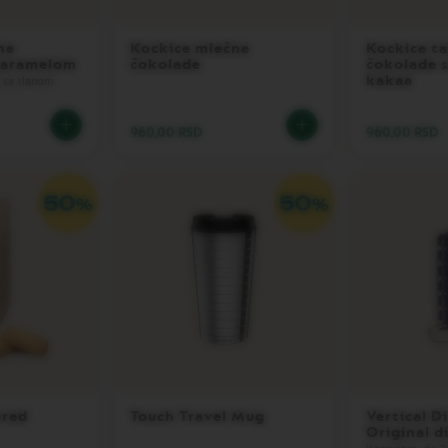
ne
Kockice mlečne
Kockice t
karamelom
čokolade
čokolade 
kakaa
 sa slanom
960,00 RSD
960,00 RSD
ured
Touch Travel Mug
Vertical D
Original d