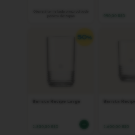
PIXIE
Obavestite me kada proizvod bude
LES
990,00 RSD
ponovo dostupan
COLLECTIONS
TOUCH
LES
COLLECTIONS
REVEAL
TRAVEL
COLLECTION
LES
COLLECTION
NUDE
LES
COLLECTIONS
Barista Recipe Large
Barista Recip
RECYCLING
LES
COLLECTIONS
SIGNATURE
2.800,00 RSD
2.600,00 RSD
Vertuo