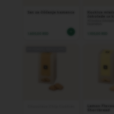
BARISTA
Set za čišćenje kamenca
Kockice mleč
LES
čokolade sa 
COLLECTIONS
40 kockica čokolade
DISPLAY
karamelom
ODRŽAVANJE
1.600,00 RSD
1.100,00 RSD
POSLASTICE
ŠEĆER
PRIVREMENO NEDOSTUPNO
LES
COLLECTIONS
VIEW
LES
COLLECTION
ORIGIN
LES
COLLECTIONS
LUME
Lemon Flavo
Chocolate Chip Cookies
LES
Shortbread
COLLECTIONS