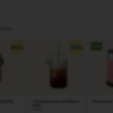
Razlika
 Spring
Travel posuda za ledenu
Aeroccino
kafu
540 ml