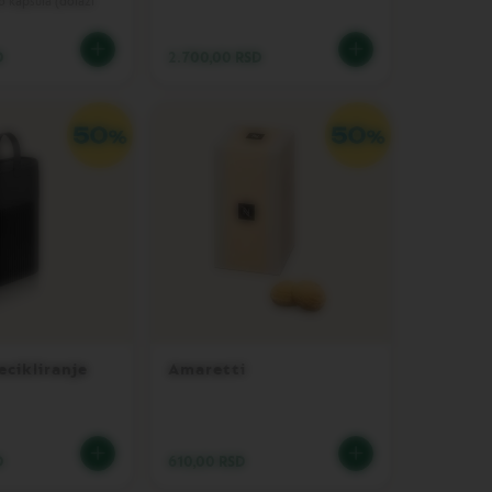
6 kapsula (dolazi
D
2.700,00 RSD
ecikliranje
Amaretti
D
610,00 RSD