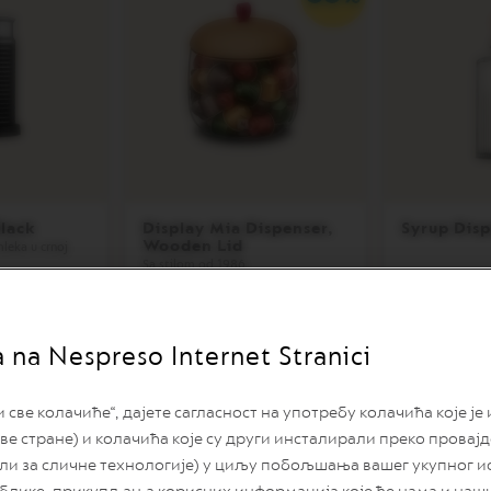
Black
Display Mia Dispenser,
Syrup Dis
Wooden Lid
leka u crnoj
Sa stilom od 1986.
3.900,00 RSD
2.300,00 RS
a na Nespreso Internet Stranici
ве колачиће“, дајете сагласност на употребу колачића које је
ве стране) и колачића које су други инсталирали преко провај
или за сличне технологије) у циљу побољшања вашег укупног и