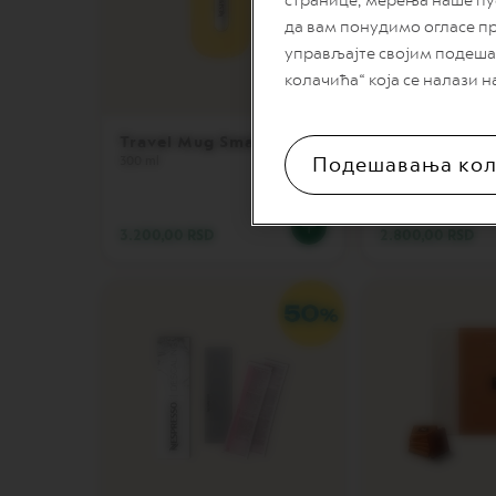
странице, мерења наше пу
NEXT
да вам понудимо огласе п
управљајте својим подеша
VERTUO
NEXT
колачића“ која се налази н
PREMIUM
VERTUO
Travel Mug Small, Yuzu
Mixologist Gl
NEXT
Подешавања кол
300 ml
DELUXE
VERTUO
PLUS
3.200,00 RSD
2.800,00 RSD
VERTUO
LATTISSIMA
Dodaci
Original
linija
aksesoara
LIMITED
EDITION
MILK
DEVICES