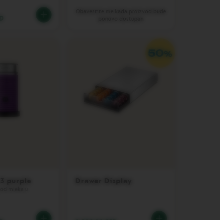
Obavestite me kada proizvod bude
SD
ponovo dostupan
3 purple
Drawer Display
 od mleka u