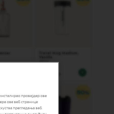
penser
Travel Mug Medium,
Vanilla
400 ml
D
3.400,00 RSD
 инсталирао провајдер ове
дера ове веб странице
скуства прегледања веб