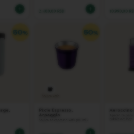
2.400,00 RSD
10.990,00 R
Šoljica kafe
arge,
Pixie Espresso,
Aeroccino 
Arpeggio
Aparat za penu
ljubičastoj boji
Šoljica za espresso kafu (80 ml).