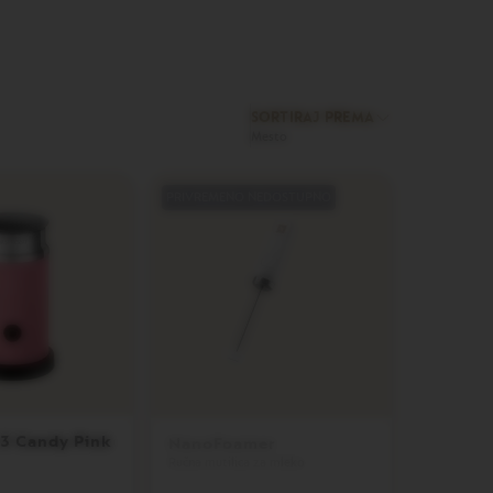
SORTIRAJ PREMA
PRIVREMENO NEDOSTUPNO
 3 Candy Pink
NanoFoamer
Ručna mutilica za mleko