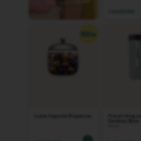
Saznajte više
LUNGO
2.900,00 RSD
VERTUO
MUG
VERTUO
BARISTA
CREATIONS
VERTUO
DECAFFEINATO
VERTUO
MASTER
ORIGIN
VERTUO
CARAFE
CHECK
OUT
Lume Capsule Dispenser
Travel Mug L
GIFT
Smokey Blue
VERTUO
540 ml
WRAPS