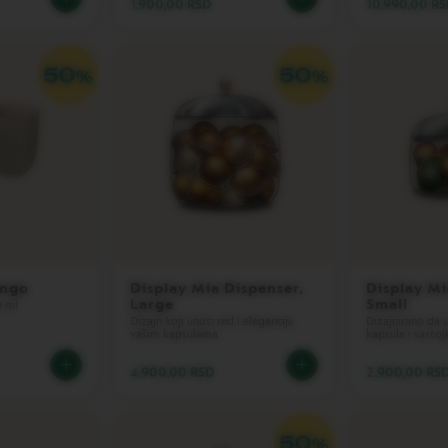
1.900,00 RSD
10.990,00 R
ungo
Display Mia Dispenser,
Display Mi
Large
Small
0 ml
Dizajn koji unosi red i eleganciju
Dizajnirano da 
vašim kapsulama
kapsule i sastoj
4.900,00 RSD
2.900,00 RS