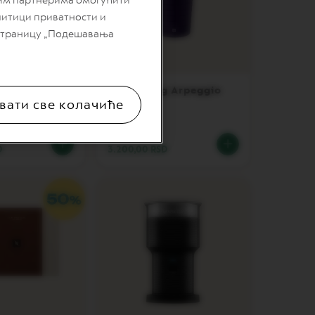
шим партнерима омогућити
литици приватности и
 страницу „Подешавања
 Small, Sage
Travel Mug Arpeggio
вати све колачиће
Kafa i Grad
D
3.200,00 RSD