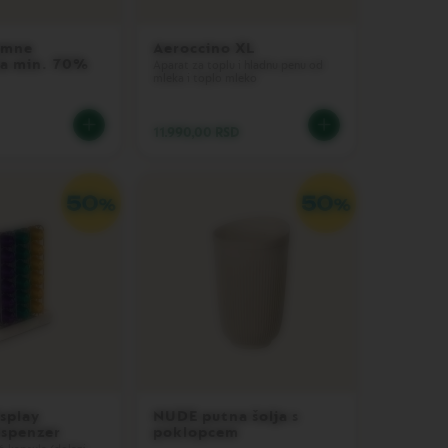
amne
Aeroccino XL
sa min. 70%
Aparat za toplu i hladnu penu od
mleka i toplo mleko
11.990,00 RSD
isplay
NUDE putna šolja s
ispenzer
poklopcem