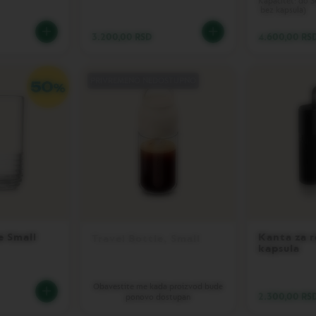
Kapacitet: do 3
bez kapsula)
3.200,00 RSD
4.600,00 RS
PRIVREMENO NEDOSTUPNO
e Small
Kanta za r
Travel Bottle, Small
kapsula
Obavestite me kada proizvod bude
2.300,00 RS
ponovo dostupan