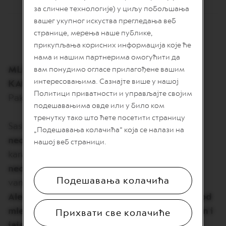
O
за сличне технологије) у циљу побољшања
вашег укупног искуства прегледања веб
R
E
странице, мерења наше публике,
V
прикупљања корисних информација које ће
I
V
нама и нашим партнерима омогућити да
I
MLEČNA ČOKOLADA SA KOMADIĆIMA
вам понудимо огласе прилагођене вашим
N
интересовањима. Сазнајте више у нашој
KARAMELE (Kakao sadržaj minimum 41%)
G
O
Политици приватности и управљајте својим
Pakovanje od 40 komada (200g)
R
подешавањима овде или у било ком
I
G
тренутку тако што ћете посетити страницу
Sastojci:
Kakao masa
, šećer,
kakao puter,
I
„Подешавања колачића“ која се налази на
N
neobrano mleko u prahu
, komadići slane
нашој веб страници.
S
karamele 10% (šećer,
slatka pavlaka u prahu,
V
neobrano mleko u prahu,
so),
puter
, ekstrakt
e
Подешавања колачића
r
vanile.
t
Alergeni: Proizvod sadrži Mleko i proizvode od
u
o
mleka. Može sadržati orašaste plodove, gluten i
Прихвати све колачиће
l
jaje.
Kakao sadržaj minimum 41%.
i