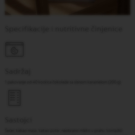
M
A
S
T
Specifikacije i nutritivne činjenice
E
R
O
R
I
G
I
N
Sadržaj
S
O
1 pakovanje od 40 kockica čokolade sa slanom karamelom (200 g)
R
I
G
I
N
A
L
Sastojci
B
Šećer, kakao masa, kakao puter, neobrano mleko u prahu, komadići
A