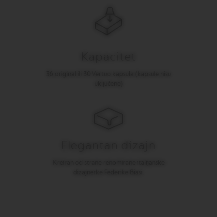
I
T
A
L
I
A
Kapacitet
N
A
36 original ili 30 Vertuo kapsula (kapsule nisu
W
uključene)
O
R
L
D
E
X
P
Elegantan dizajn
L
O
Kreiran od strane renomirane italijanske
R
A
dizajnerke Federike Biasi.
T
I
O
N
S