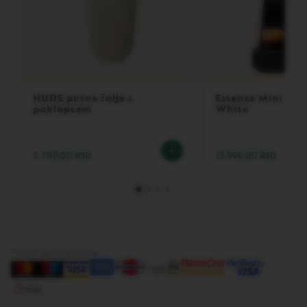
E
V
E
R
T
U
O
R
NUDE putna šolja s
Essenza Mini D M
I
poklopcem
White
S
T
R
E
2.700,00 RSD
15.990,00 RSD
T
T
O
V
E
R
T
Plaćanje karticama
U
O
E
S