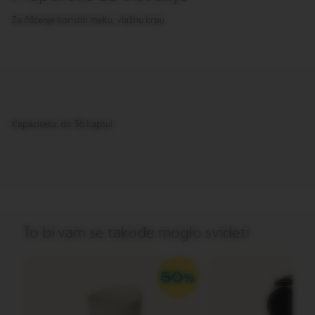
T
I
Za čišćenje koristiti meku, vlažnu krpu
O
N
V
E
R
T
U
Kapaciteta: do 36 kapsul
O
S
P
E
C
I
A
L
I
To bi vam se takođe moglo svideti
T
Y
C
O
F
F
E