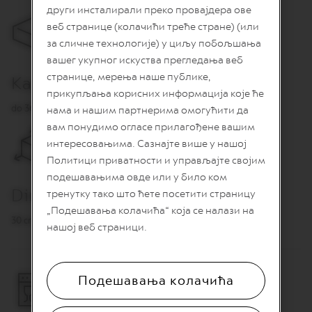
O
други инсталирали преко провајдера ове
веб странице (колачићи треће стране) (или
R
E
за сличне технологије) у циљу побољшања
V
вашег укупног искуства прегледања веб
I
странице, мерења наше публике,
V
Kapacitet
I
прикупљања корисних информација које ће
N
do 36 kapsula (dolazi bez kapsula)
нама и нашим партнерима омогућити да
G
O
вам понудимо огласе прилагођене вашим
R
интересовањима. Сазнајте више у нашој
I
Политици приватности и управљајте својим
G
I
подешавањима овде или у било ком
N
Dimenzije
тренутку тако што ћете посетити страницу
S
„Подешавања колачића“ која се налази на
30 cm, Ø 29,14 X 5,94 cm
V
нашој веб страници.
e
r
t
u
Подешавања колачића
o
l
i