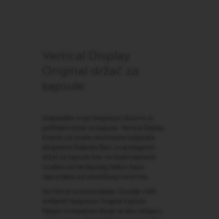
M
A
S
T
E
Vertical Display
R
O
Original držač za
R
I
kapsule
G
I
N
S
Unapredite svoje Nespresso iskustvo uz
prefinjeni držač za kapsula Vertical Display .
O
Kreiran od strane renomirane italijanske
R
dizajnerke Federike Biasi, ovaj elegantni
I
G
držač za kapsule čine vertikalni elementi
I
izrađeni od nerđajućeg čelika i baza
N
napravljena od sintetičkog travertina.
A
L
Savršen je za postavljanje i čuvanje vaših
omiljenih Nespresso Original kapsula.
B
Njegov kompaktan dizajn se lako uklapa u
A