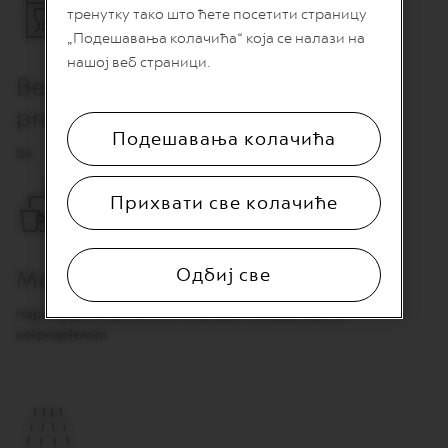
тренутку тако што ћете посетити страницу
n
i
„Подешавања колачића“ која се налази на
j
нашој веб страници.
a
Bezbedno za pranje u mašini za
k
a
pranje sudova
f
Подешавања колачића
e
Da
V
E
Прихвати све колачиће
R
T
U
O
Одбиј све
Materijal
L
I
Napravljeno od do 30% kori zrna kafe i kombinovano sa
M
I
polipropilenom
T
E
D
E
D
I