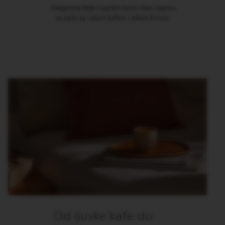
Elegantne linije i suptilni tonovi bez napora
M
se slažu sa vašom kafom i stilom života.
A
S
T
E
R
O
R
I
G
I
N
S
O
R
I
G
I
N
A
L
Od ljuske kafe do
B
A