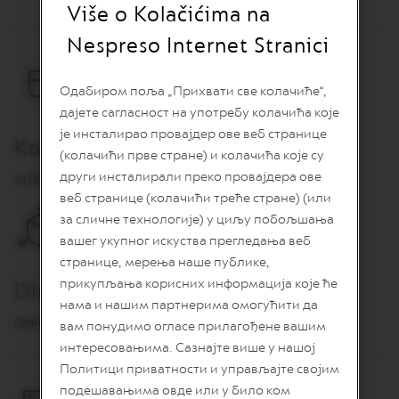
O
Više o Kolačićima na
R
Nespreso Internet Stranici
E
V
I
Одабиром поља „Прихвати све колачиће“,
V
дајете сагласност на употребу колачића које
I
N
је инсталирао провајдер ове веб странице
Kapacitet
G
(колачићи прве стране) и колачића које су
O
R
други инсталирали преко провајдера ове
2x180 ml
I
веб странице (колачићи треће стране) (или
G
за сличне технологије) у циљу побољшања
I
N
вашег укупног искуства прегледања веб
S
странице, мерења наше публике,
прикупљања корисних информација које ће
V
Dimenzije
e
нама и нашим партнерима омогућити да
r
Obim 7,8 cm x visina: 7,7 cm
вам понудимо огласе прилагођене вашим
t
интересовањима. Сазнајте више у нашој
u
o
Политици приватности и управљајте својим
l
подешавањима овде или у било ком
i