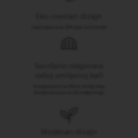
I
T
A
Eko-svestan dizajn
L
I
Napravljeno sa do 30% ljuski od zrna kafe
A
N
A
W
O
R
Savršeno odgovara
L
D
vašoj omiljenoj kafi
E
X
Sa kapacitetom od 180 ml, te šolje imaju
P
dovoljno prostora za vaš omiljeni lungo.
L
O
R
A
T
I
O
Moderan dizajn
N
S