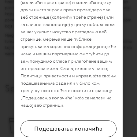
Federiko Peri, rođen 1983. godine, trenutno živi i radi u Milanu. Dizajn
(колачићи прве стране) и колачића које су
n
posmatra kao skladan balans između estetike, funkcionalnosti i emocija
други инсталирали преко провајдера ове
i
koje predmeti mogu da izazovu. Njegova dela odražavaju duboku
j
веб странице (колачићи треће стране) (или
povezanost sa nasleđem zanatske izrade, prožetu savremenom vizijom
a
за сличне технологије) у циљу побољшања
koja slavi autentične materijale i besprekorno izrađene detalje.
k
вашег укупног искуства прегледања веб
a
Njegov cilj je da stvara predmete i prostore koji prevazilaze svoju
f
странице, мерења наше публике,
funkcionalnu svrhu – da inspirišu i podstiču istinsku povezanost sa onima
e
прикупљања корисних информација које ће
koji ih koriste. Njegov rad ističe se bezvremenskom elegancijom, teži da
нама и нашим партнерима омогућити да
nadmaši prolazne trendove i ostavi trajan utisak.
V
E
вам понудимо огласе прилагођене вашим
R
интересовањима. Сазнајте више у нашој
T
U
Политици приватности и управљајте својим
O
подешавањима овде или у било ком
Specifikacija
L
тренутку тако што ћете посетити страницу
I
M
„Подешавања колачића“ која се налази на
I
нашој веб страници.
T
E
D
E
D
Подешавања колачића
I