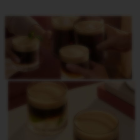
R
I
S
T
A
C
R
E
A
T
I
O
N
S
D
E
C
A
F
F
E
I
N
A
T