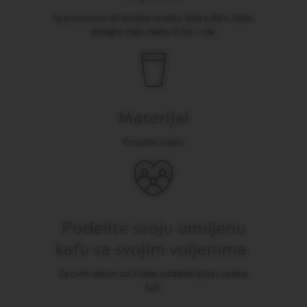
I
Sa prostorom da dodate onoliko leda koliko želite,
T
A
dodajte malo mleka ili čak i više.
L
I
A
N
A
Materijal
W
O
R
Kristalno staklo
L
D
E
X
P
L
O
Podelite svoju omiljenu
R
A
kafu sa svojim voljenima.
T
I
Sa ovim setom od 2 čaše, podelite ljubav prema
O
kafi.
N
S