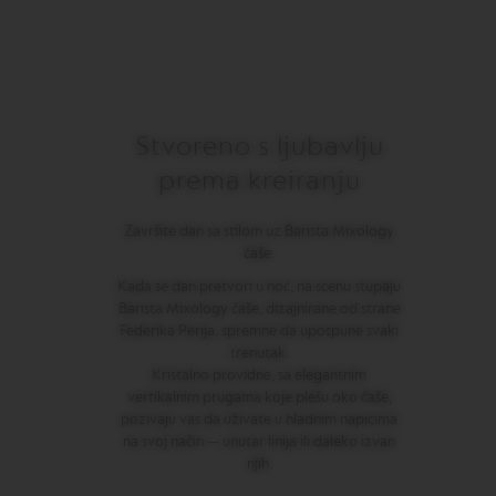
M
A
S
T
E
R
Stvoreno s ljubavlju
O
R
prema kreiranju
I
G
I
Završite dan sa stilom uz Barista Mixology
N
čaše.
S
Kada se dan pretvori u noć, na scenu stupaju
O
Barista Mixology čaše, dizajnirane od strane
R
Federika Perija, spremne da upotpune svaki
I
trenutak.
G
I
Kristalno providne, sa elegantnim
N
vertikalnim prugama koje plešu oko čaše,
A
pozivaju vas da uživate u hladnim napicima
L
na svoj način — unutar linija ili daleko izvan
njih.
B
A