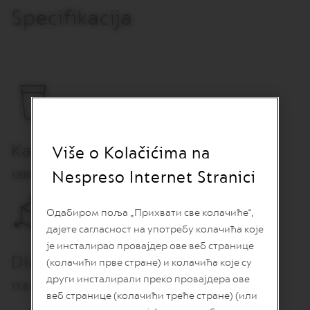
R
Specifikacija
I
S
T
A
C
R
E
A
T
I
O
Kapacitet
N
Više o Kolačićima na
S
Nespreso Internet Stranici
1200 ml
D
E
C
Одабиром поља „Прихвати све колачиће“,
A
дајете сагласност на употребу колачића које
F
F
је инсталирао провајдер ове веб странице
E
Dimenzije
(колачићи прве стране) и колачића које су
I
други инсталирали преко провајдера ове
N
17,8 (V) × 12,9 Ø cm
A
веб странице (колачићи треће стране) (или
T