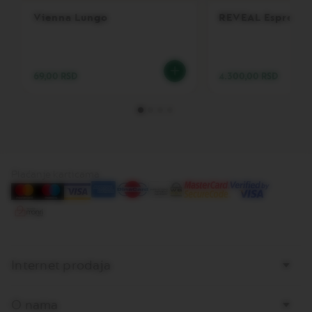
E
Vienna Lungo
REVEAL Espresso
V
E
R
T
U
69,00 RSD
4.300,00 RSD
O
R
I
S
T
R
E
T
Plaćanje karticama
T
O
V
E
R
T
Internet prodaja
U
O
E
S
O nama