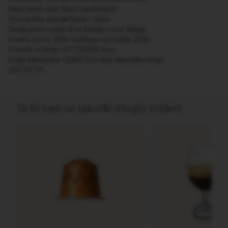
T
Naziv proizvoda: Glass Carafe bokal
I
O
Vrsta artikla: posuđe Sastav: staklo
N
Zemlja proizvodnje: Kina Zemlja uvoza: Belgija
Godina uvoza: 2026. Godina proizvodnje: 2026.
V
Uvoznik za Srbiju: SF1 COFFEE d.o.o.
E
Kralja Aleksandra 12/3/57 Novi Sad, Republika Srbija
R
SKU 137791
T
U
O
S
To bi vam se takođe moglo svideti
P
E
C
I
A
L
I
T
Y
C
O
F
F
E