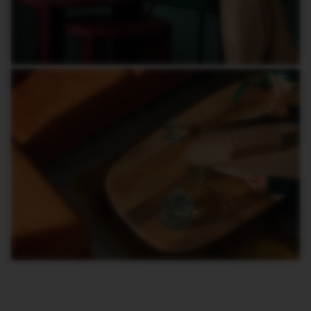
M
A
S
T
E
R
O
R
I
G
I
N
S
O
R
I
G
I
N
A
L
B
A