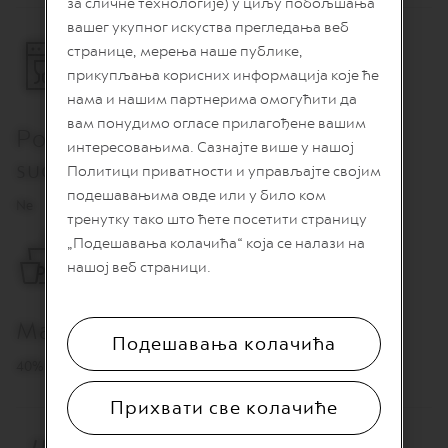
за сличне технологије) у циљу побољшања
O
вашег укупног искуства прегледања веб
R
странице, мерења наше публике,
E
прикупљања корисних информација које ће
V
I
нама и нашим партнерима омогућити да
V
вам понудимо огласе прилагођене вашим
I
Pogodno za pranje u mašini za
N
интересовањима. Сазнајте више у нашој
G
sudove
Политици приватности и управљајте својим
O
подешавањима овде или у било ком
R
Ne
I
тренутку тако што ћете посетити страницу
G
„Подешавања колачића“ која се налази на
I
N
нашој веб страници.
S
V
Materijal
e
Подешавања колачића
r
40% reciklirano staklo
t
u
Прихвати све колачиће
o
l
i