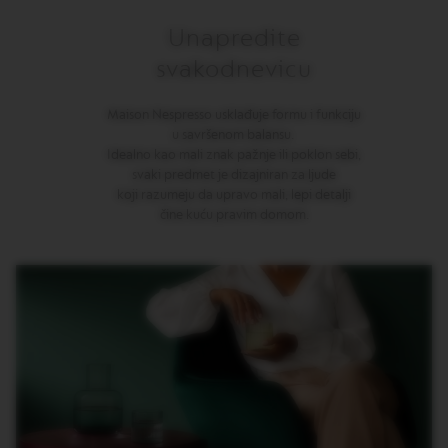
I
T
Unapredite
A
L
svakodnevicu
I
A
N
Maison Nespresso usklađuje formu i funkciju
A
u savršenom balansu.
Idealno kao mali znak pažnje ili poklon sebi,
W
svaki predmet je dizajniran za ljude
O
koji razumeju da upravo mali, lepi detalji
R
čine kuću pravim domom.
L
D
E
X
P
L
O
R
A
T
I
O
N
S