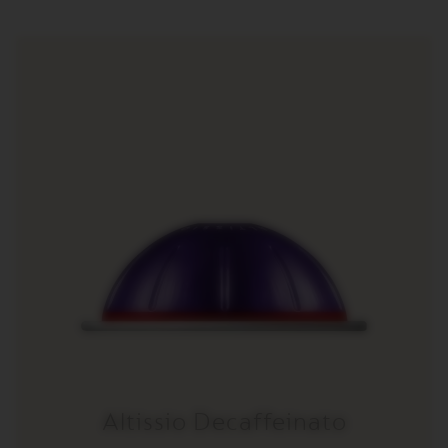
R
I
S
T
A
C
R
E
A
T
I
O
N
S
D
E
C
A
F
F
E
I
N
Altissio Decaffeinato
A
T