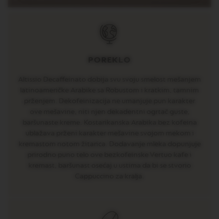
E
V
E
R
T
U
POREKLO
O
R
I
Altissio Decaffeinato dobija svu svoju smelost mešanjem
S
latinoameričke Arabike sa Robustom i kratkim, tamnim
T
prženjem. Dekofeinizacija ne umanjuje pun karakter
R
E
ove mešavine, niti njen dekadentni ogrtač guste,
T
baršunaste kreme. Kostarikanska Arabika bez kofeina
T
ublažava prženi karakter mešavine svojom mekom i
O
kremastom notom žitarica. Dodavanje mleka dopunjuje
V
prirodno puno telo ove bezkofeinske Vertuo kafe i
E
kremast, baršunast osećaj u ustima da bi se stvorio
R
Cappuccino za kralja.
T
U
O
E
S