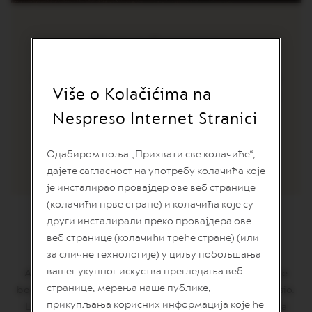
n
i
j
Vertuo Espresso
a
k
a
Postoje trenuci za espresso i trenuci kada želite
f
Više o Kolačićima na
da se duže zadržite uz kafu. Birajte između ovih
e
skladnih i živahnih Espresso i Double Espresso
Nespreso Internet Stranici
V
kafa i pronađite prijatelja za svaku priliku.
E
Veličina šoljice:
R
Одабиром поља „Прихвати све колачиће“,
T
Espresso (40 ml)
дајете сагласност на употребу колачића које
U
O
је инсталирао провајдер ове веб странице
L
(колачићи прве стране) и колачића које су
I
M
други инсталирали преко провајдера ове
I
веб странице (колачићи треће стране) (или
Altissio Decaffeinato
T
за сличне технологије) у циљу побољшања
E
D
вашег укупног искуства прегледања веб
Altissio Decaffeinato kafa bez kofeina nije ništa manje
E
странице, мерења наше публике,
bogat kremastom notom žitarica nego origiinalni Altissio.
D
I
прикупљања корисних информација које ће
Latinoamerička kafa Arabika bez kofeina i dalje dobija