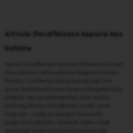
I
T
A
L
I
A
Altissio Decaffeinato kapsule bez
N
A
kofeina
W
O
R
Altissio Decaffeinato kafa bez kofeina ima smeli
L
D
ukus espresso kafe prekriven bogatom notom
E
X
žitarica. Ova Vertuo kafa je punog tela i ima
P
gustu, baršunastu kremu prepunu bogatih nota
L
O
prženja. Iako je bezkofeinska, ukus snažno
R
prženog Altissio Decaffeinata ostaje veran
A
T
originalu – i dalje je obavijen kremastim
I
O
kraljevskim plaštom. Dodatak mleka u šolji
N
dopunjuje njegovo prirodno bogato telo.
S