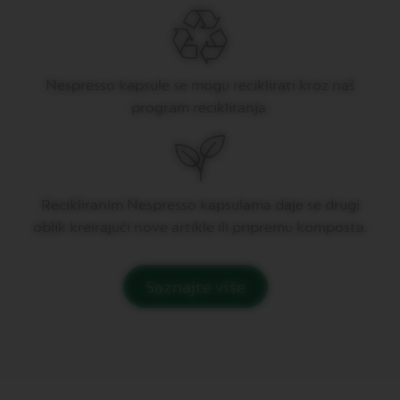
V
E
R
T
Nespresso kapsule se mogu reciklirati kroz naš
U
program recikliranja.
O
G
R
A
N
L
U
Recikliranim Nespresso kapsulama daje se drugi
N
oblik kreirajući nove artikle ili pripremu komposta.
G
O
V
Saznajte više
E
R
T
U
O
M
U
G