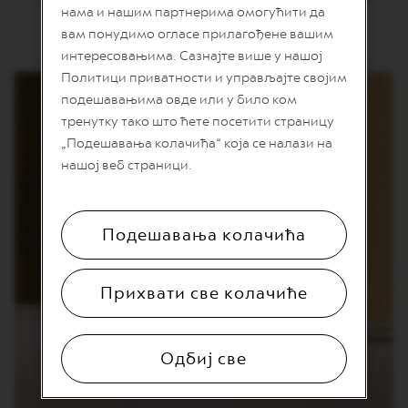
T
нама и нашим партнерима омогућити да
intenzivno prženje.
I
вам понудимо огласе прилагођене вашим
O
N
интересовањима. Сазнајте више у нашој
Политици приватности и управљајте својим
V
E
подешавањима овде или у било ком
R
тренутку тако што ћете посетити страницу
T
„Подешавања колачића“ која се налази на
U
O
нашој веб страници.
S
P
E
C
Подешавања колачића
I
A
L
I
Прихвати све колачиће
T
Y
C
O
Одбиј све
F
F
E