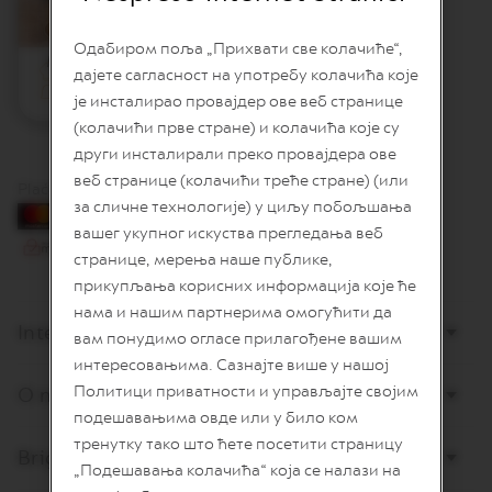
L
I
Одабиром поља „Прихвати све колачиће“,
M
Mocha
I
Lako
10 minuta
дајете сагласност на употребу колачића које
T
OL kafa
Sa mlekom
је инсталирао провајдер ове веб странице
E
D
(колачићи прве стране) и колачића које су
E
други инсталирали преко провајдера ове
D
веб странице (колачићи треће стране) (или
I
Plaćanje karticama
T
за сличне технологије) у циљу побољшања
I
вашег укупног искуства прегледања веб
O
N
странице, мерења наше публике,
прикупљања корисних информација које ће
I
нама и нашим партнерима омогућити да
S
Internet prodaja
P
вам понудимо огласе прилагођене вашим
I
интересовањима. Сазнајте више у нашој
R
Политици приватности и управљајте својим
O nama
A
Z
подешавањима овде или у било ком
I
тренутку тако што ћете посетити страницу
O
Briga o potrošačima
N
„Подешавања колачића“ која се налази на
E