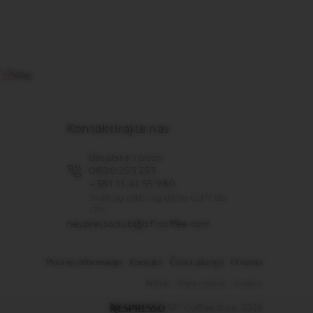
Kontaktirajte nas
Besplatan poziv
0800 253 253
+381 11 41 55 980
Svakog radnog dana od 9 do
17h.
nespressoclub@sf1coffee.com
Pravne informacije
Kontakt
Česta pitanja
O nama
Rečnik
Mapa stranice
Cookies
SF1 Coffee d.o.o. 2026