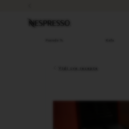
Ponude
%
Kafa
Original
linija
kafe
LIMITED
Ponude %
Kafa
EDITION
ISPIRAZIONE
ITALIANA
Vidi sve recepte
WORLD
EXPLORATIONS
MASTER
ORIGINS
ORIGINAL
BARISTA
CREATIONS
DECAFFEINATO