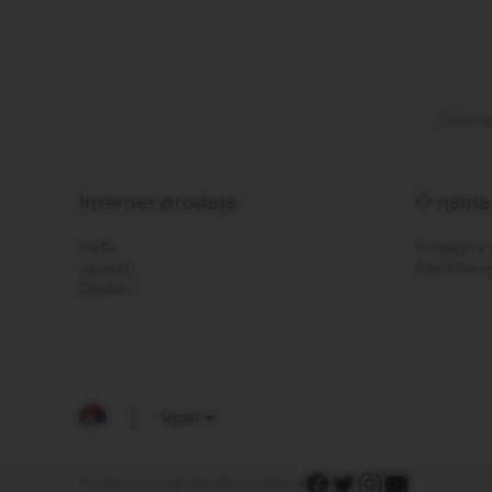
NEXT
VERTUO
NEXT
PREMIUM
Plaćanj
VERTUO
NEXT
DELUXE
Internet prodaja
O nama
VERTUO
PLUS
Kafa
Prodajna 
VERTUO
Aparati
Recikliran
LATTISSIMA
Dodaci
Dodaci
Original
linija
aksesoara
LIMITED
Srpski
EDITION
MILK
DEVICES
Pratite nas na društvenim mrežama