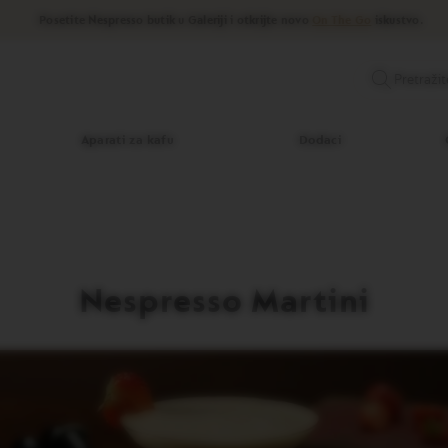
Posetite Nespresso butik u Galeriji i otkrijte novo
On The Go
iskustvo.
Pretražit
Aparati za kafu
Dodaci
Nespresso Martini