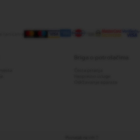
e karticama
Briga o potrošačima
mesta
Česta pitanja
je
Nespresso usluge
Održavanje aparata
Povratak na vrh