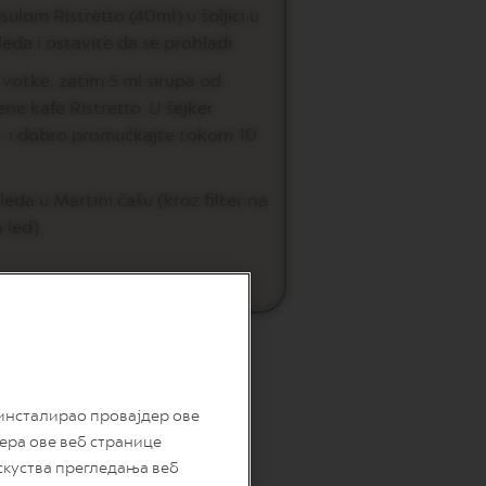
ulom Ristretto (40ml) u šoljici u
leda i ostavite da se prohladi.
votke, zatim 5 ml sirupa od
ene kafe Ristretto. U šejker
a i dobro promućkajte tokom 10
leda u Martini čašu (kroz filter na
 led).
 инсталирао провајдер ове
дера ове веб странице
скуства прегледања веб