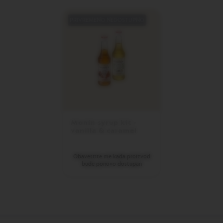
PRIVREMENO NEDOSTUPNO
Monin syrup kit -
vanilla & caramel
Obavestite me kada proizvod
bude ponovo dostupan