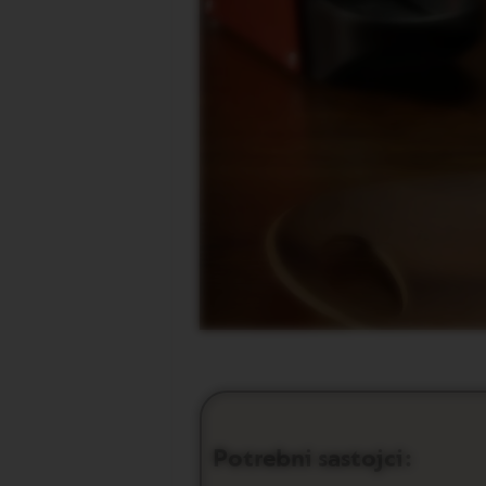
REVIVING
ORIGINS
Vertuo
linija
kafe
VERTUO
LIMITED
EDITION
VERTUO
SPECIALITY
COFFEE
VERTUO
RISTRETTO
VERTUO
ESPRESSO
VERTUO
DOUBLE
ESPRESSO
Potrebni sastojci:
VERTUO
GRAN