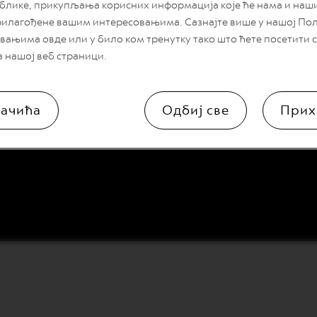
блике, прикупљања корисних информација које ће нама и на
рилагођене вашим интересовањима. Сазнајте више у нашој По
вањима овде или у било ком тренутку тако што ћете посетити
а нашој веб страници.
ачића
Одбиј све
Прих