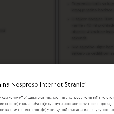
Pripremite kafu sa kaps
kojoj je jedna kockica 
U šejker dodajte 30ml 
vanile i 40 ml prohlađ
mad
ubacite 4 kockice led
sekundi.
Sve zajedno ulijte bez 
šejkeru sa cediljkom za
a na Nespreso Internet Stranici
ве колачиће“, дајете сагласност на употребу колачића које је
ве стране) и колачића које су други инсталирали преко провај
или за сличне технологије) у циљу побољшања вашег укупног и