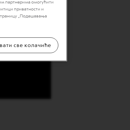
шим партнерима омогућити
литици приватности и
 страницу „Подешавања
вати све колачиће