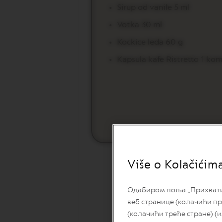
Sirup od vanile 5 ml
LUNGO
VERTUO
Votka 30 ml
MUG
Kockice leda 60 g
VERTUO
BARISTA
Kapsula kafe Ristretto 1 ko
CREATIONS
VERTUO
DECAFFEINATO
VERTUO
MASTER
ORIGIN
VERTUO
CARAFE
Više o Kolačićim
CHECK
OUT
GIFT
Одабиром поља „Прихвати с
VERTUO
веб странице (колачићи пр
WRAPS
(колачићи треће стране) (