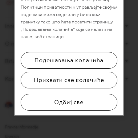
I
Политици приватности и управљајте својим
T
A
подешавањима овде или у било ком
L
тренутку тако што ћете посетити страницу
I
Internet prodaja
„Подешавања колачића“ која се налази на
A
N
нашој веб страници.
A
O nama
W
O
Подешавања колачића
Briga o potrošačima
R
L
D
E
Kontaktirajte nas
Прихвати све колачиће
X
P
L
O
Одбиј све
R
Srpski
A
T
I
O
Pravne informacije
N
S
Kontakt