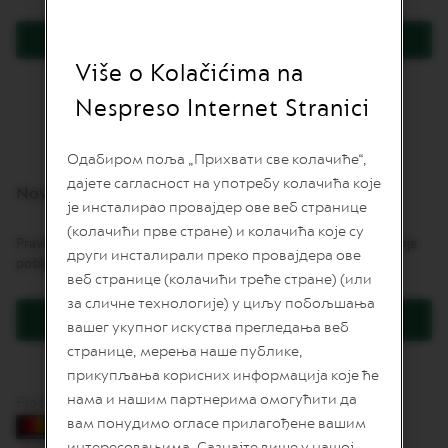
L
I
Prijavite se
M
I
Više o Kolačićima na
Zaboravili ste lozinku?
T
E
Nespreso Internet Stranici
D
E
D
Одабиром поља „Прихвати све колачиће“,
I
дајете сагласност на употребу колачића које
T
Novi korisnici
I
је инсталирао провајдер ове веб странице
O
(колачићи прве стране) и колачића које су
N
Pravljenje naloga daje mnoge pogodnosti: brže naručivanje, praćenje
други инсталирали преко провајдера ове
pošiljki i još više.
I
веб странице (колачићи треће стране) (или
S
за сличне технологије) у циљу побољшања
P
Kreirajte korisnički račun
I
вашег укупног искуства прегледања веб
R
странице, мерења наше публике,
A
Z
прикупљања корисних информација које ће
I
нама и нашим партнерима омогућити да
Plaćanje karticama
O
вам понудимо огласе прилагођене вашим
N
E
интересовањима. Сазнајте више у нашој