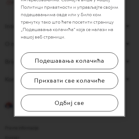
I
Политици приватности и управљајте својим
T
A
подешавањима овде или у било ком
L
тренутку тако што ћете посетити страницу
I
Internet prodaja
„Подешавања колачића“ која се налази на
A
N
нашој веб страници.
A
O nama
W
O
Подешавања колачића
Briga o potrošačima
R
L
D
E
Kontaktirajte nas
Прихвати све колачиће
X
P
L
O
Одбиј све
R
Srpski
A
T
I
O
Pravne informacije
N
S
Kontakt