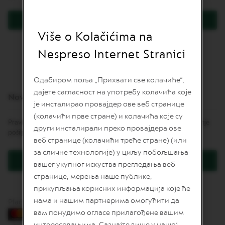
L
I
Prijavite se
M
I
Više o Kolačićima na
Zaboravili ste lozinku?
T
E
Nespreso Internet Stranici
D
E
D
Одабиром поља „Прихвати све колачиће“,
I
дајете сагласност на употребу колачића које
T
Novi korisnici
I
је инсталирао провајдер ове веб странице
O
(колачићи прве стране) и колачића које су
N
Pravljenje naloga daje mnoge pogodnosti: brže naručivanje, praćenje
други инсталирали преко провајдера ове
pošiljki i još više.
I
веб странице (колачићи треће стране) (или
S
за сличне технологије) у циљу побољшања
P
Kreirajte korisnički račun
I
вашег укупног искуства прегледања веб
R
странице, мерења наше публике,
A
Z
прикупљања корисних информација које ће
I
нама и нашим партнерима омогућити да
Plaćanje karticama
O
вам понудимо огласе прилагођене вашим
N
E
интересовањима. Сазнајте више у нашој