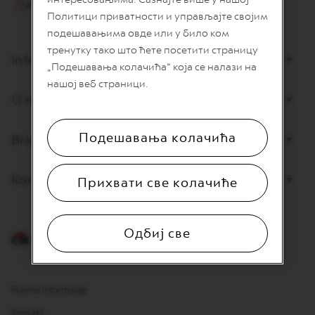
I
Политици приватности и управљајте својим
T
A
подешавањима овде или у било ком
L
тренутку тако што ћете посетити страницу
I
Internet prodaja
„Подешавања колачића“ која се налази на
A
N
нашој веб страници.
A
O nama
W
O
Подешавања колачића
Briga o potrošačima
R
L
D
E
Kontaktirajte nas
Прихвати све колачиће
X
P
L
O
Одбиј све
R
Srpski
A
T
I
O
Pravne informacije
N
S
Kontakt