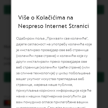
L
I
Prijavite se
M
I
Više o Kolačićima na
Zaboravili ste lozinku?
T
E
Nespreso Internet Stranici
D
E
D
Одабиром поља „Прихвати све колачиће“,
I
дајете сагласност на употребу колачића које
T
Novi korisnici
I
је инсталирао провајдер ове веб странице
O
(колачићи прве стране) и колачића које су
N
Pravljenje naloga daje mnoge pogodnosti: brže naručivanje, praćenje
други инсталирали преко провајдера ове
pošiljki i još više.
I
веб странице (колачићи треће стране) (или
S
за сличне технологије) у циљу побољшања
P
Kreirajte korisnički račun
I
вашег укупног искуства прегледања веб
R
странице, мерења наше публике,
A
Z
прикупљања корисних информација које ће
I
нама и нашим партнерима омогућити да
Plaćanje karticama
O
вам понудимо огласе прилагођене вашим
N
E
интересовањима. Сазнајте више у нашој