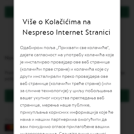
L
I
Prijavite se
M
I
Više o Kolačićima na
Zaboravili ste lozinku?
T
E
Nespreso Internet Stranici
D
E
D
Одабиром поља „Прихвати све колачиће“,
I
дајете сагласност на употребу колачића које
T
Novi korisnici
I
је инсталирао провајдер ове веб странице
O
(колачићи прве стране) и колачића које су
N
Pravljenje naloga daje mnoge pogodnosti: brže naručivanje, praćenje
други инсталирали преко провајдера ове
pošiljki i još više.
I
веб странице (колачићи треће стране) (или
S
за сличне технологије) у циљу побољшања
P
Kreirajte korisnički račun
I
вашег укупног искуства прегледања веб
R
странице, мерења наше публике,
A
Z
прикупљања корисних информација које ће
I
нама и нашим партнерима омогућити да
Plaćanje karticama
O
вам понудимо огласе прилагођене вашим
N
E
интересовањима. Сазнајте више у нашој