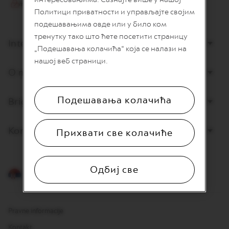
I
Политици приватности и управљајте својим
T
A
подешавањима овде или у било ком
L
тренутку тако што ћете посетити страницу
I
Internet prodaja
„Подешавања колачића“ која се налази на
A
N
нашој веб страници.
A
O nama
W
O
Подешавања колачића
Briga o potrošačima
R
L
D
E
Kontaktirajte nas
Прихвати све колачиће
X
P
L
O
Одбиј све
R
Srpski
A
T
I
O
Pravne informacije
N
S
Kontakt