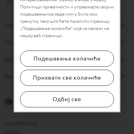
I
Политици приватности и управљајте својим
T
A
подешавањима овде или у било ком
L
тренутку тако што ћете посетити страницу
I
Internet prodaja
„Подешавања колачића“ која се налази на
A
N
нашој веб страници.
A
O nama
W
O
Подешавања колачића
Briga o potrošačima
R
L
D
E
Kontaktirajte nas
Прихвати све колачиће
X
P
L
O
Одбиј све
R
Srpski
A
T
I
O
Pravne informacije
N
S
Kontakt