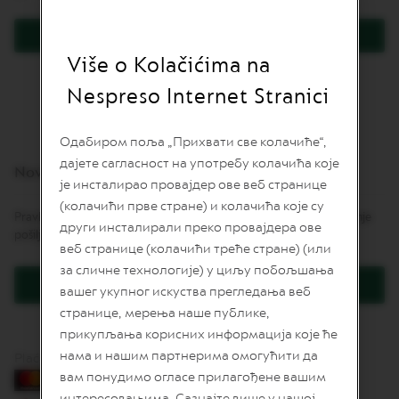
L
I
Prijavite se
M
I
Više o Kolačićima na
Zaboravili ste lozinku?
T
E
Nespreso Internet Stranici
D
E
D
Одабиром поља „Прихвати све колачиће“,
I
дајете сагласност на употребу колачића које
T
Novi korisnici
I
је инсталирао провајдер ове веб странице
O
(колачићи прве стране) и колачића које су
N
Pravljenje naloga daje mnoge pogodnosti: brže naručivanje, praćenje
други инсталирали преко провајдера ове
pošiljki i još više.
I
веб странице (колачићи треће стране) (или
S
за сличне технологије) у циљу побољшања
P
Kreirajte korisnički račun
I
вашег укупног искуства прегледања веб
R
странице, мерења наше публике,
A
Z
прикупљања корисних информација које ће
I
нама и нашим партнерима омогућити да
Plaćanje karticama
O
вам понудимо огласе прилагођене вашим
N
E
интересовањима. Сазнајте више у нашој