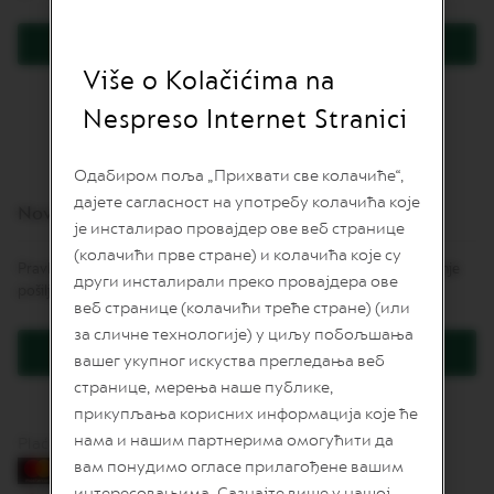
L
I
Prijavite se
M
I
Više o Kolačićima na
Zaboravili ste lozinku?
T
E
Nespreso Internet Stranici
D
E
D
Одабиром поља „Прихвати све колачиће“,
I
дајете сагласност на употребу колачића које
T
Novi korisnici
I
је инсталирао провајдер ове веб странице
O
(колачићи прве стране) и колачића које су
N
Pravljenje naloga daje mnoge pogodnosti: brže naručivanje, praćenje
други инсталирали преко провајдера ове
pošiljki i još više.
I
веб странице (колачићи треће стране) (или
S
за сличне технологије) у циљу побољшања
P
Kreirajte korisnički račun
I
вашег укупног искуства прегледања веб
R
странице, мерења наше публике,
A
Z
прикупљања корисних информација које ће
I
нама и нашим партнерима омогућити да
Plaćanje karticama
O
вам понудимо огласе прилагођене вашим
N
E
интересовањима. Сазнајте више у нашој