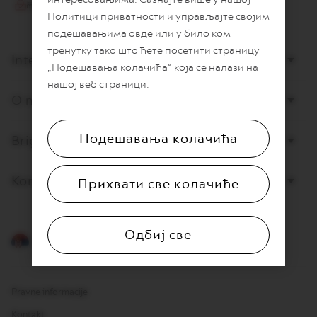
I
Политици приватности и управљајте својим
T
A
подешавањима овде или у било ком
L
тренутку тако што ћете посетити страницу
I
Internet prodaja
„Подешавања колачића“ која се налази на
A
N
нашој веб страници.
A
O nama
W
O
Подешавања колачића
Briga o potrošačima
R
L
D
E
Kontaktirajte nas
Прихвати све колачиће
X
P
L
O
Одбиј све
R
Srpski
A
T
I
O
Pravne informacije
N
S
Kontakt