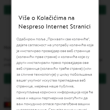
L
I
Prijavite se
M
I
Više o Kolačićima na
Zaboravili ste lozinku?
T
E
Nespreso Internet Stranici
D
E
D
Одабиром поља „Прихвати све колачиће“,
I
дајете сагласност на употребу колачића које
T
Novi korisnici
I
је инсталирао провајдер ове веб странице
O
(колачићи прве стране) и колачића које су
N
Pravljenje naloga daje mnoge pogodnosti: brže naručivanje, praćenje
други инсталирали преко провајдера ове
pošiljki i još više.
I
веб странице (колачићи треће стране) (или
S
за сличне технологије) у циљу побољшања
P
Kreirajte korisnički račun
I
вашег укупног искуства прегледања веб
R
странице, мерења наше публике,
A
Z
прикупљања корисних информација које ће
I
нама и нашим партнерима омогућити да
Plaćanje karticama
O
вам понудимо огласе прилагођене вашим
N
E
интересовањима. Сазнајте више у нашој