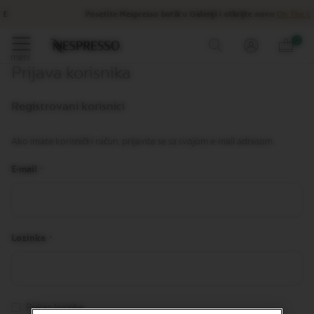
Ponude
Posetite Nespresso butik u Galeriji i otkrijte novo
On The Go
iskustvo.
%
Preskoči
0
Kafa
na
meni
Prijava korisnika
sadržaj
O
r
Registrovani korisnici
i
g
i
Ako imate korisnički račun, prijavite se sa svojom e-mail adresom.
n
a
E-mail
l
l
i
n
i
j
Lozinka
a
k
a
f
e
Prikaz lozinke