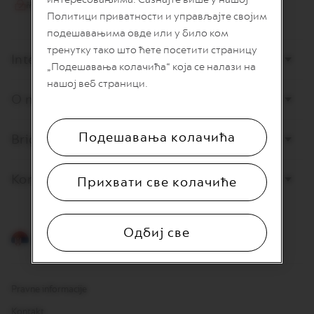
I
Политици приватности и управљајте својим
T
A
подешавањима овде или у било ком
L
тренутку тако што ћете посетити страницу
I
Internet prodaja
„Подешавања колачића“ која се налази на
A
N
нашој веб страници.
A
O nama
W
O
Подешавања колачића
Briga o potrošačima
R
L
D
E
Kontaktirajte nas
Прихвати све колачиће
X
P
L
O
Одбиј све
R
Srpski
A
T
I
O
Pravne informacije
N
S
Kontakt