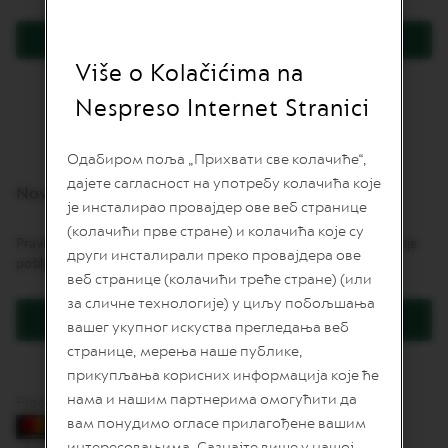
L
I
Prijavite se
M
I
Više o Kolačićima na
Zaboravili ste lozinku?
T
E
Nespreso Internet Stranici
D
E
D
Одабиром поља „Прихвати све колачиће“,
I
дајете сагласност на употребу колачића које
T
Novi korisnici
I
је инсталирао провајдер ове веб странице
O
(колачићи прве стране) и колачића које су
N
Pravljenje naloga daje mnoge pogodnosti: brže naručivanje, praćenje
други инсталирали преко провајдера ове
pošiljki i još više.
I
веб странице (колачићи треће стране) (или
S
за сличне технологије) у циљу побољшања
P
Kreirajte korisnički račun
I
вашег укупног искуства прегледања веб
R
странице, мерења наше публике,
A
Z
прикупљања корисних информација које ће
I
нама и нашим партнерима омогућити да
Plaćanje karticama
O
вам понудимо огласе прилагођене вашим
N
E
интересовањима. Сазнајте више у нашој