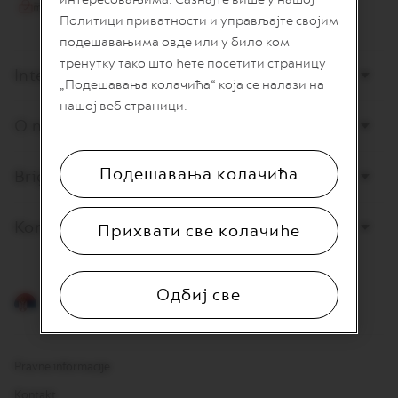
I
Политици приватности и управљајте својим
T
A
подешавањима овде или у било ком
L
тренутку тако што ћете посетити страницу
I
Internet prodaja
„Подешавања колачића“ која се налази на
A
N
нашој веб страници.
A
O nama
W
O
Подешавања колачића
Briga o potrošačima
R
L
D
E
Kontaktirajte nas
Прихвати све колачиће
X
P
L
O
Одбиј све
R
Srpski
A
T
I
O
Pravne informacije
N
S
Kontakt