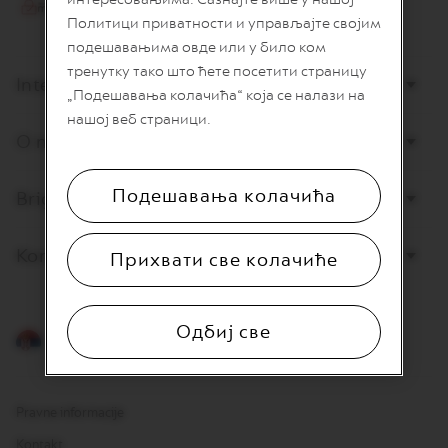
I
Политици приватности и управљајте својим
T
A
подешавањима овде или у било ком
L
тренутку тако што ћете посетити страницу
I
Internet prodaja
„Подешавања колачића“ која се налази на
A
N
нашој веб страници.
A
O nama
W
O
Подешавања колачића
Briga o potrošačima
R
L
D
E
Kontaktirajte nas
Прихвати све колачиће
X
P
L
O
Одбиј све
R
Srpski
A
T
I
O
Pravne informacije
N
S
Kontakt