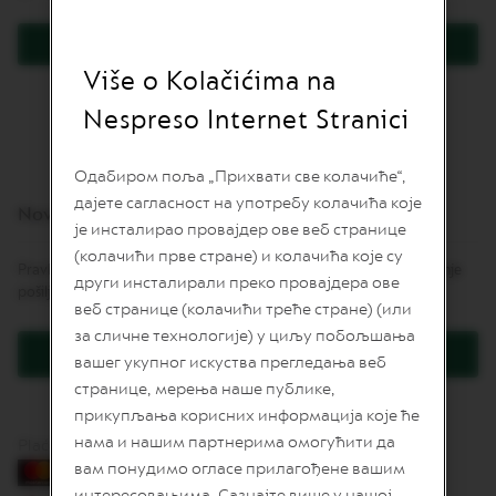
L
I
Prijavite se
M
I
Više o Kolačićima na
Zaboravili ste lozinku?
T
E
Nespreso Internet Stranici
D
E
D
Одабиром поља „Прихвати све колачиће“,
I
дајете сагласност на употребу колачића које
T
Novi korisnici
I
је инсталирао провајдер ове веб странице
O
(колачићи прве стране) и колачића које су
N
Pravljenje naloga daje mnoge pogodnosti: brže naručivanje, praćenje
други инсталирали преко провајдера ове
pošiljki i još više.
I
веб странице (колачићи треће стране) (или
S
за сличне технологије) у циљу побољшања
P
Kreirajte korisnički račun
I
вашег укупног искуства прегледања веб
R
странице, мерења наше публике,
A
Z
прикупљања корисних информација које ће
I
нама и нашим партнерима омогућити да
Plaćanje karticama
O
вам понудимо огласе прилагођене вашим
N
E
интересовањима. Сазнајте више у нашој