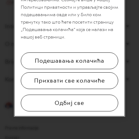
I
Политици приватности и управљајте својим
T
A
подешавањима овде или у било ком
L
тренутку тако што ћете посетити страницу
I
Internet prodaja
„Подешавања колачића“ која се налази на
A
N
нашој веб страници.
A
O nama
W
O
Подешавања колачића
Briga o potrošačima
R
L
D
E
Kontaktirajte nas
Прихвати све колачиће
X
P
L
O
Одбиј све
R
Srpski
A
T
I
O
Pravne informacije
N
S
Kontakt