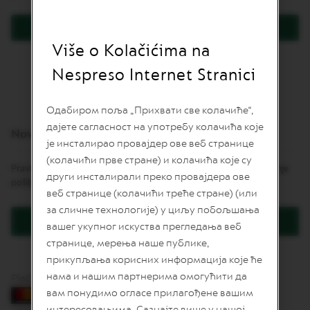
L
I
Prijavite se
M
I
Više o Kolačićima na
Zaboravili ste lozinku?
T
E
Nespreso Internet Stranici
D
E
D
Одабиром поља „Прихвати све колачиће“,
I
дајете сагласност на употребу колачића које
T
Novi korisnici
I
је инсталирао провајдер ове веб странице
O
(колачићи прве стране) и колачића које су
N
Pravljenje naloga daje mnoge pogodnosti: brže naručivanje, praćenje
други инсталирали преко провајдера ове
pošiljki i još više.
I
веб странице (колачићи треће стране) (или
S
за сличне технологије) у циљу побољшања
P
Kreirajte korisnički račun
I
вашег укупног искуства прегледања веб
R
странице, мерења наше публике,
A
Z
прикупљања корисних информација које ће
I
нама и нашим партнерима омогућити да
Plaćanje karticama
O
вам понудимо огласе прилагођене вашим
N
E
интересовањима. Сазнајте више у нашој