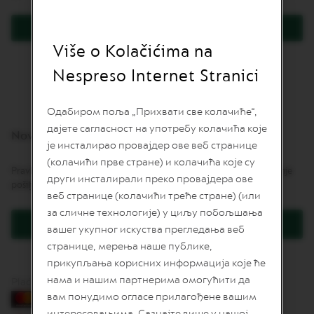
L
I
Prijavite se
M
I
Više o Kolačićima na
Zaboravili ste lozinku?
T
E
Nespreso Internet Stranici
D
E
D
Одабиром поља „Прихвати све колачиће“,
I
дајете сагласност на употребу колачића које
T
Novi korisnici
I
је инсталирао провајдер ове веб странице
O
(колачићи прве стране) и колачића које су
N
Pravljenje naloga daje mnoge pogodnosti: brže naručivanje, praćenje
други инсталирали преко провајдера ове
pošiljki i još više.
I
веб странице (колачићи треће стране) (или
S
за сличне технологије) у циљу побољшања
P
Kreirajte korisnički račun
I
вашег укупног искуства прегледања веб
R
странице, мерења наше публике,
A
Z
прикупљања корисних информација које ће
I
нама и нашим партнерима омогућити да
Plaćanje karticama
O
вам понудимо огласе прилагођене вашим
N
E
интересовањима. Сазнајте више у нашој