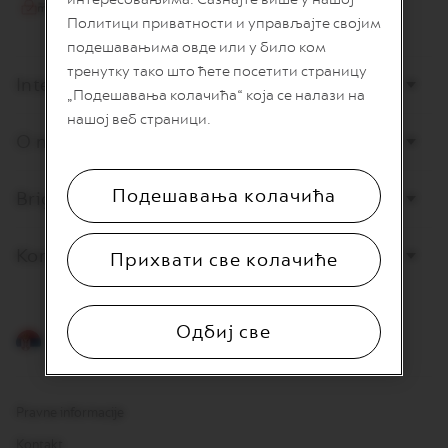
I
Политици приватности и управљајте својим
T
A
подешавањима овде или у било ком
L
тренутку тако што ћете посетити страницу
I
Internet prodaja
„Подешавања колачића“ која се налази на
A
N
нашој веб страници.
A
O nama
W
O
Подешавања колачића
Briga o potrošačima
R
L
D
E
Kontaktirajte nas
Прихвати све колачиће
X
P
L
O
Одбиј све
R
Srpski
A
T
I
O
Pravne informacije
N
S
Kontakt