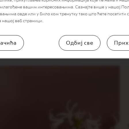
блике, прикупљања корисних информација које ће нама и на
рилагођене вашим интересовањима. Сазнајте више у нашој По
вањима овде или у било ком тренутку тако што ћете посетити
Sweet Vanilla
а нашој веб страници.
ачића
Одбиј све
Прих
kusu vanile jer donosi svilenkaste note keksa od badema i