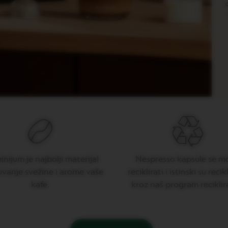
nijum je najbolji materijal
Nespresso kapsule se m
uvanje svežine i arome vaše
reciklirati i istinski su reci
kafe.
kroz naš program reciklir