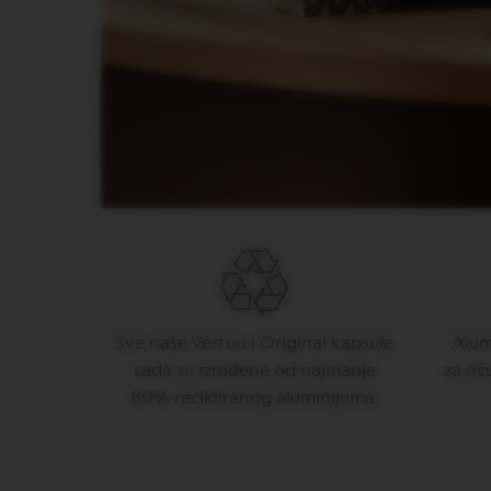
PIXIE
LES
COLLECTIONS
TOUCH
LES
COLLECTIONS
REVEAL
TRAVEL
COLLECTION
LES
COLLECTION
NUDE
LES
Sve naše Vertuo i Original kapsule
Alumi
COLLECTIONS
sada su izrađene od najmanje
za oč
RECYCLING
80% recikliranog aluminijuma.
LES
COLLECTIONS
SIGNATURE
Vertuo