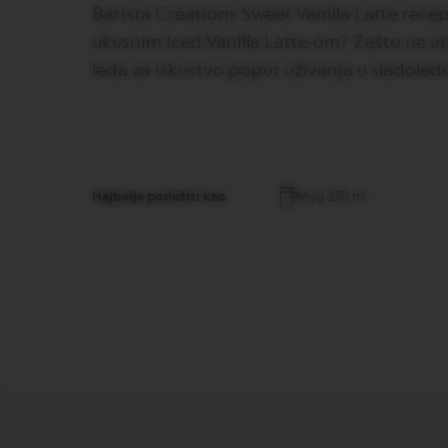
VERTUO
Barista Creations Sweet Vanilla Latte recep
REVIVING
ukusnim Iced Vanilla Latte-om? Zašto ne u
ORIGIN
leda za iskustvo poput uživanja u sladoled
Aparati
za
kafu
Original
aparati
za
kafu
Najbolje poslužiti kao
Mug 230 ml
ESSENZA
MINI
INISSIA
PIXIE
CITIZ
CITIZ
&
MILK
CITIZ
PLATINUM