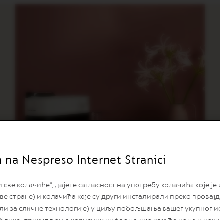
a na Nespreso Internet Stranici
ве колачиће“, дајете сагласност на употребу колачића које је
ве стране) и колачића које су други инсталирали преко провај
или за сличне технологије) у циљу побољшања вашег укупног и