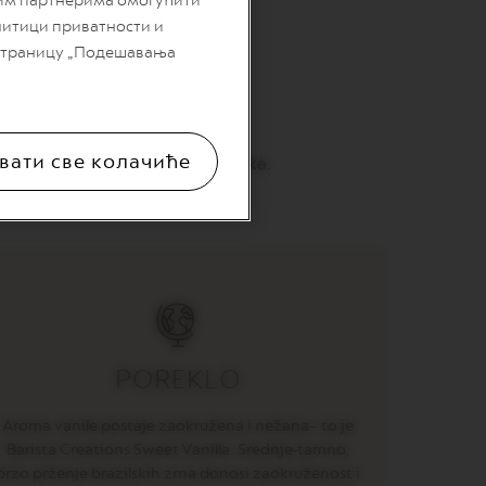
шим партнерима омогућити
литици приватности и
 страницу „Подешавања
вати све колачиће
 putera u nežnu mešavinu Arabika.
POREKLO
Aroma vanile postaje zaokružena i nežana– to je
Barista Creations Sweet Vanilla. Srednje-tamno,
brzo prženje brazilskih zrna donosi zaokruženost i