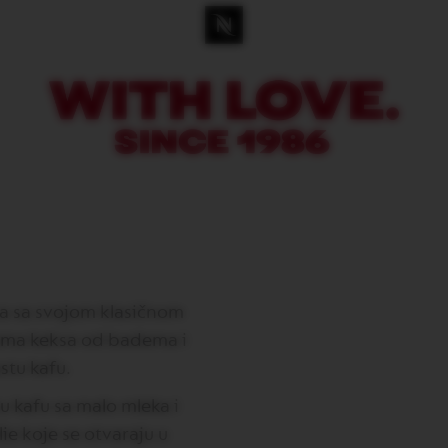
ica sa svojom klasičnom
tama keksa od badema i
stu kafu.
 kafu sa malo mleka i
ie koje se otvaraju u