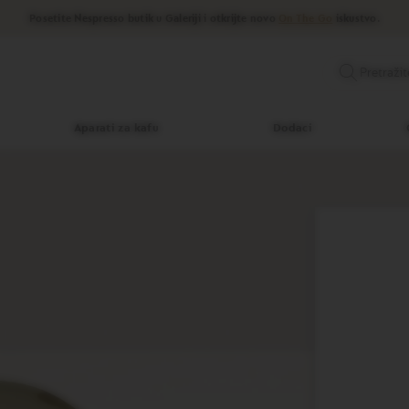
Posetite Nespresso butik u Galeriji i otkrijte novo
On The Go
iskustvo.
Pretražit
Aparati za kafu
Dodaci