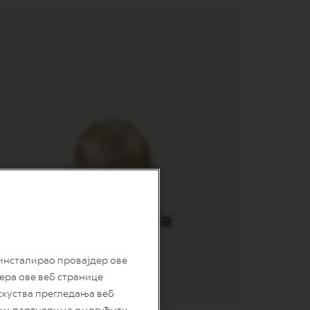
Barista Creations
Sweet Vanilla
 инсталирао провајдер ове
дера ове веб странице
скуства прегледања веб