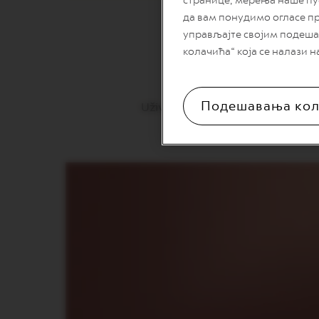
странице, мерења наше пу
NEXT
да вам понудимо огласе п
управљајте својим подеша
VERTUO
NEXT
колачића“ која се налази н
PREMIUM
VERTUO
NEXT
Подешавања кол
Uživajte u klasičnom kremastom u
DELUXE
VERTUO
PLUS
VERTUO
LATTISSIMA
Dodaci
Original
linija
aksesoara
LIMITED
EDITION
MILK
DEVICES