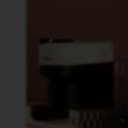
BARISTA
LES
COLLECTIONS
DISPLAY
ODRŽAVANJE
POSLASTICE
ŠEĆER
LES
COLLECTIONS
VIEW
LES
COLLECTION
ORIGIN
LES
COLLECTIONS
LUME
LES
COLLECTIONS