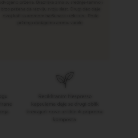
odvojeno pržena. Brazilska zrna su srednje-tamno i
brzo pržena da razviju svoju slast. Drugi deo daje
ovoj kafi sa aromom baršunastu teksturu. Posle
prženja dodajemo aromu vanile.
ogu
Recikliranim Nespresso
klirane
kapsulama daje se drugi oblik
anja.
kreirajući nove artikle ili pripremu
komposta.