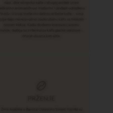
slast, dok etiopska kafa u drugoj podeli unosi
elikatnu aromatičnost mešavini i dodaje određenu
finoću. U ovoj mešavini delimo pržene kafe – zrna
koja daju neverovatno zaokruženu kafu sa mekom
notom keksa. Kada dodamo kremastu aromu
vanile, dobija se svilenkasta kafa glatke teksture –
ona je ukusna kao pita.
PRŽENJE
Zrna Arabike u Barista Creations Sweet Vanilla su