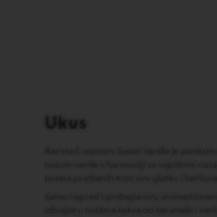
gallery
LUNGO
VERTUO
MUG
VERTUO
BARISTA
CREATIONS
VERTUO
DECAFFEINATO
VERTUO
MASTER
Ukus
ORIGIN
VERTUO
CARAFE
Barista Creations Sweet Vanilla je poslast
CHECK
notom vanile u harmoniji sa suptilnim no
OUT
putera protkanih kroz ovu glatku i baršuna
GIFT
Samo napred i probajte ovu aromatizovanu
VERTUO
WRAPS
uživajte u notama keksa od karamele i vanil