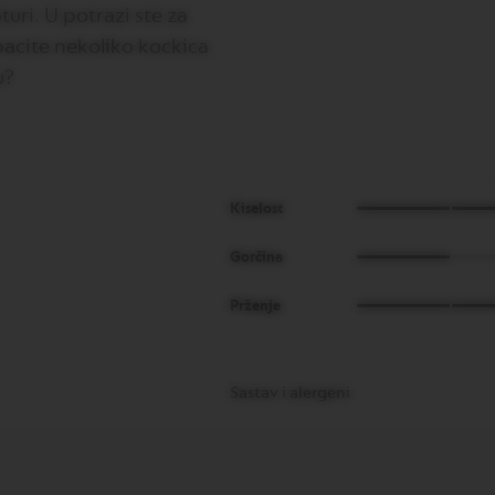
turi. U potrazi ste za
bacite nekoliko kockica
u?
Kiselost
Gorčina
Prženje
Sastav i alergeni