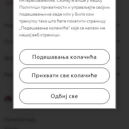
интересовањима. Сазнајте више у нашој
I
Политици приватности и управљајте својим
T
A
подешавањима овде или у било ком
L
тренутку тако што ћете посетити страницу
I
Internet prodaja
A
„Подешавања колачића“ која се налази на
N
нашој веб страници.
A
O nama
W
O
Подешавања колачића
Briga o potrošačima
R
L
D
E
Kontaktirajte nas
Прихвати све колачиће
X
P
L
O
Одбиј све
R
Srpski
A
T
I
O
Pravne informacije
N
S
Kontakt