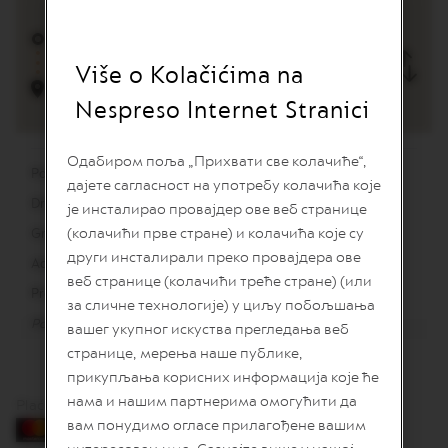
L
I
M
I
Više o Kolačićima na
T
E
Nespreso Internet Stranici
D
E
D
Одабиром поља „Прихвати све колачиће“,
I
Poštanski broj:
21000
T
дајете сагласност на употребу колачића које
I
Država:
Srbija
је инсталирао провајдер ове веб странице
O
(колачићи прве стране) и колачића које су
Grad:
Novi Sad
N
други инсталирали преко провајдера ове
Adresa:
Bulevar Oslobođenja 119
I
веб странице (колачићи треће стране) (или
S
Pregled ulice
за сличне технологије) у циљу побољшања
P
I
Ponedeljak - Nedelja 10:00 - 22:00
вашег укупног искуства прегледања веб
R
странице, мерења наше публике,
A
Z
прикупљања корисних информација које ће
I
нама и нашим партнерима омогућити да
Plaćanje karticama
O
вам понудимо огласе прилагођене вашим
N
E