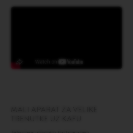
I
T
A
L
I
A
N
A
W
O
R
L
D
E
X
P
L
O
R
A
MALI APARAT ZA VELIKE
T
I
TRENUTKE UZ KAFU
O
N
S
Jednostavan i elegantan, bez kompromisa