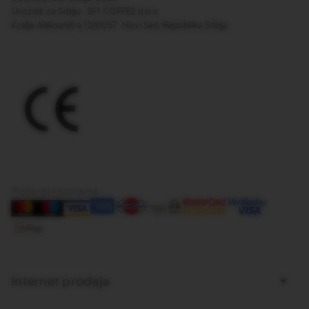
E
Uvoznik za Srbiju : SF1 COFFEE d.o.o.
Kralja Aleksandra 12/III/57 Novi Sad, Republika Srbija.
V
E
R
T
U
O
R
I
S
T
R
E
T
T
O
Plaćanje karticama
V
E
R
T
U
O
Internet prodaja
E
S