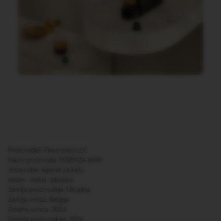
T
I
O
N
V
E
R
T
U
O
S
P
E
C
I
A
L
Proizvođač: Flextronics LLC
I
Naziv proizvoda: ESSENZA MINI
T
Vrsta robe: Aparat za kafu
Y
C
sastav : metal , plastika
O
Zemlja proizvodnje: Ukrajina
F
Zemlja uvoza: Belgija
F
Godina uvoza: 2024.
E
Godina proizvodnje: 2024.