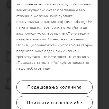
O
за сличне технологије) у циљу побољшања
2.3 kg
вашег укупног искуства прегледања веб
R
E
странице, мерења наше публике,
V
прикупљања корисних информација које ће
I
Vreme zagrevanja
нама и нашим партнерима омогућити да
V
I
вам понудимо огласе прилагођене вашим
25 sek.
N
интересовањима. Сазнајте више у нашој
G
O
Политици приватности и управљајте својим
R
подешавањима овде или у било ком
I
Kapacitet rezervoara za vodu
G
тренутку тако што ћете посетити страницу
I
0.6 L
„Подешавања колачића“ која се налази на
N
нашој веб страници.
S
V
Kapacitet posude za iskorišćene kapsule
e
Подешавања колачића
r
5-6 kapsula
t
u
o
Прихвати све колачиће
l
i