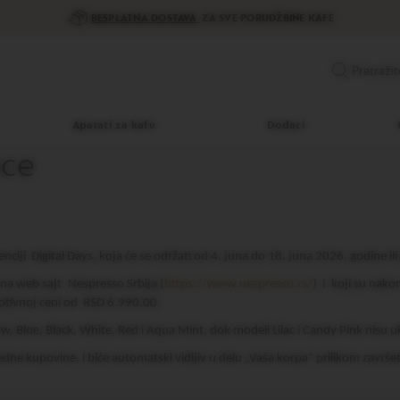
Posetite Nespresso butik u Galeriji i otkrijt
Pretražit
Aparati za kafu
Dodaci
nce
enciji
Digital Days, koja će se održati od 4. juna do 18. juna 2026. godine ili
g na web sajt
Nespresso Srbija (
https://www.nespresso.rs/
)
i
koji su nako
otivnoj ceni od
RSD 6.990,00.
 Blue, Black, White, Red i Aqua Mint, dok modeli Lilac i Candy Pink nisu u
edne kupovine, i biće automatski vidljiv u delu „Vaša korpa“ prilikom završ