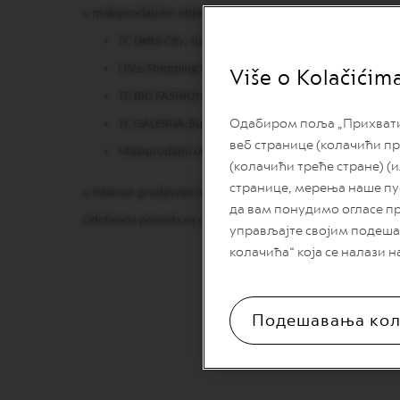
REVIVING
u maloprodajnim objektima Nespresso na sledećim adresa
ORIGINS
TC Delta City, Jurija Gagarina 16-16a, Novi Beograd
Vertuo
linija
Ušće Shopping Centar, Bulevar Mihaila Pupina 4, Nov
Više o Kolačićim
kafe
TC BIG FASHION, Bulevar oslobodjenja 119, Novi Sa
VERTUO
LIMITED
Одабиром поља „Прихвати с
TC GALERIJA,Bulevar Vudroa Vilsona 14, Novi Beogr
EDITION
веб странице (колачићи пр
Maloprodajni objekat u Knez Mihajlovoj 9, Beograd
VERTUO
(колачићи треће стране) (
SPECIALITY
странице, мерења наше пу
u internet prodavnici na www.nespresso.rs u periodu od 
COFFEE
да вам понудимо огласе п
Odobrena ponuda se ne može kombinovati sa aktuelnim pro
VERTUO
управљајте својим подеша
RISTRETTO
колачића“ која се налази н
VERTUO
ESPRESSO
VERTUO
Подешавања кол
DOUBLE
ESPRESSO
VERTUO
GRAN