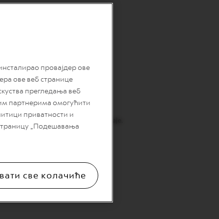
 инсталирао провајдер ове
дера ове веб странице
скуства прегледања веб
шим партнерима омогућити
литици приватности и
obračunava prilikom realizacije prodaje.
 страницу „Подешавања
вати све колачиће