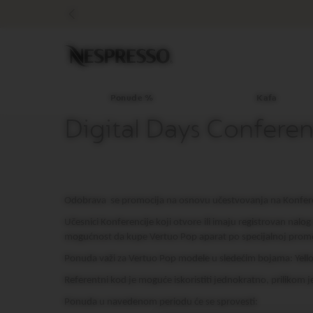
Ponude
%
Kafa
Original
linija
kafe
LIMITED
Ponude %
Kafa
EDITION
Digital Days Confere
ISPIRAZIONE
ITALIANA
WORLD
EXPLORATIONS
MASTER
Odobrava
se promocija na osnovu učestvovanja na Konfer
ORIGINS
Učesnici Konferencije koji otvore ili imaju registrovan nalo
ORIGINAL
mogućnost da kupe Vertuo Pop aparat po specijalnoj prom
BARISTA
Ponuda važi za Vertuo Pop modele u sledećim bojama: Yellow,
CREATIONS
Referentni kod je moguće iskoristiti jednokratno, prilikom j
DECAFFEINATO
Ponuda u navedenom periodu će se sprovesti: