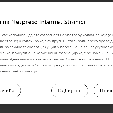
ma:
i Beograd i
a na Nespreso Internet Stranici
d
ве колачиће“, дајете сагласност на употребу колачића које је
ad
ве стране) и колачића које су други инсталирали преко провај
или за сличне технологије) у циљу побољшања вашег укупног и
блике, прикупљања корисних информација које ће нама и на
00:00h dana 04.06.2026.godine do 23:59h dana 18.06.2026. godine
рилагођене вашим интересовањима. Сазнајте више у нашој По
dajnim podsticajima, akcijskim prodajama, ponudama. Navedeni popust se 
вањима овде или у било ком тренутку тако што ћете посетити
а нашој веб страници.
ачића
Одбиј све
Прих