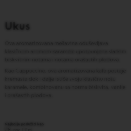
I
T
A
L
Ukus
I
A
N
A
Ova aromatizovana mešavina oduševljava
W
klasičnom aromom karamele upotpunjena slatkim
O
biskvitnim notama i notama orašastih plodova.
R
L
D
Kao Cappuccino, ova aromatizovana kafa postaje
E
kremasta dok i dalje ističe svoju klasičnu notu
X
P
karamele, kombinovanu sa notma biskvita, vanile
L
O
i orašastih plodova.
R
A
T
I
O
N
Najbolje poslužiti kao
S
Lungo 110 ml