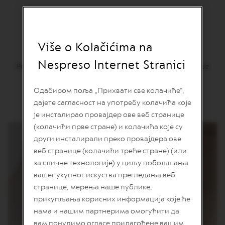
n
i
j
Caramello
a
Više o Kolačićima na
k
a
Nespreso Internet Stranici
f
Počastite se aromatizovanom espresso kafom u kojoj se
e
slatke note karamele susreću sa biskvitnim notama
Одабиром поља „Прихвати све колачиће“,
južnoameričkih Arabika.
V
E
дајете сагласност на употребу колачића које
R
је инсталирао провајдер ове веб странице
T
U
(колачићи прве стране) и колачића које су
O
други инсталирали преко провајдера ове
L
I
веб странице (колачићи треће стране) (или
M
за сличне технологије) у циљу побољшања
I
вашег укупног искуства прегледања веб
T
E
странице, мерења наше публике,
D
прикупљања корисних информација које ће
E
D
нама и нашим партнерима омогућити да
I
вам понудимо огласе прилагођене вашим