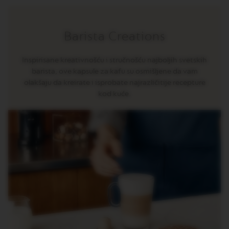
R
I
S
T
Barista Creations
A
C
R
Inspirisane kreativnošću i stručnošću najboljih svetskih
E
barista, ove kapsule za kafu su osmišljene da vam
A
olakšaju da kreirate i isprobate najrazličitije recepture
T
I
kod kuće.
O
N
S
D
E
C
A
F
F
E
I
N
A
T