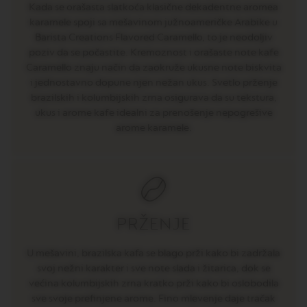
E
Kada se orašasta slatkoća klasične dekadentne aromea
karamele spoji sa mešavinom južnoameričke Arabike u
V
Barista Creations Flavored Caramello, to je neodoljiv
E
R
poziv da se počastite. Kremoznost i orašaste note kafe
T
Caramello znaju način da zaokruže ukusne note biskvita
U
i jednostavno dopune njen nežan ukus. Svetlo prženje
O
R
brazilskih i kolumbijskih zrna osigurava da su tekstura,
I
ukus i arome kafe idealni za prenošenje nepogrešive
S
arome karamele.
T
R
E
T
T
O
V
PRŽENJE
E
R
T
U mešavini, brazilska kafa se blago prži kako bi zadržala
U
svoj nežni karakter i sve note slada i žitarica, dok se
O
većina kolumbijskih zrna kratko prži kako bi oslobodila
E
S
sve svoje prefinjene arome. Fino mlevenje daje tračak