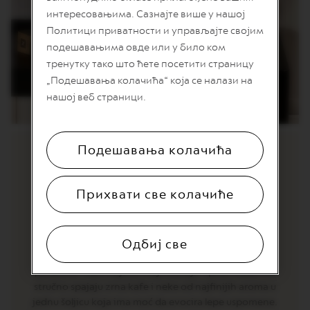
T
интересовањима. Сазнајте више у нашој
I
O
Политици приватности и управљајте својим
N
подешавањима овде или у било ком
тренутку тако што ћете посетити страницу
V
E
„Подешавања колачића“ која се налази на
R
нашој веб страници.
T
U
O
S
P
Подешавања колачића
E
C
I
Прихвати све колачиће
POREKLO
A
L
I
Inspirisane desertima i dragim uspomenama koje
T
Y
čuvamo, svaka kapsula iz linije Barista Creations je
Одбиј све
C
izuzetan spoj kafe i klasičnih aroma – poziv da se
O
počastite. Naši majstori koji kreiraju i prže mešavine
F
stručno spajaju zrna kafe i neke od najfinijih aroma u
F
E
jednu šoljicu koja ima moć da evocira lepe uspomene.