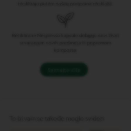
recikliraju putem našeg programa reciklaže.
V
E
R
T
U
Reciklirane Nespresso kapsule dobijaju novi život
O
G
stvaranjem novih predmeta ili pripremom
R
komposta.
A
N
L
U
Saznajte više
N
G
O
V
E
R
T
U
O
To bi vam se takođe moglo svideti
M
U
G