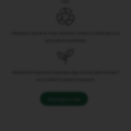
P
kafe.
R
E
S
S
O
Nespresso kapsule se mogu reciklirati i istinski su reciklirane kroz
V
naš program recikliranja.
E
R
T
U
O
D
O
Recikliranim Nespresso kapsulama daje se drugi oblik kreirajući
U
nove artikle ili pripremu komposta.
B
L
E
E
Saznajte više
S
P
R
E
S
S
O