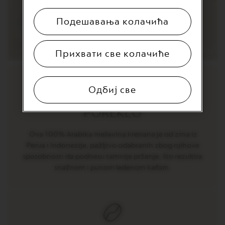
T
I
O
Подешавања колачића
N
V
Прихвати све колачиће
E
R
T
U
Одбиј све
O
S
P
POREKLO
E
C
I
Ova 100% Arabika mešavina kreirana je od zrna iz
A
Perua i Indonezije, pažljivo odabranih zbog njihove
L
sposobnosti da podnesu tamnije prženje, što rezultira
I
T
snažnom i punom ledenom kafom.
Y
C
O
F
F
E