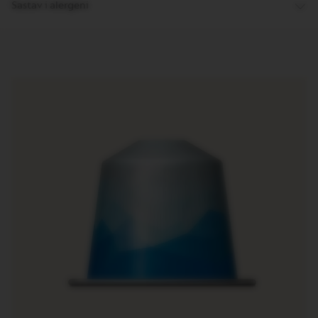
Sastav i alergeni
M
A
S
T
E
R
O
R
I
G
I
N
S
O
R
I
G
I
N
A
L
B
A