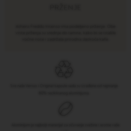
E
PRŽENJE
V
E
R
T
Athens Freddo Intenso ima podeljeno prženje. Obe
U
vrste prženja su srednje do tamne, kako bi se istakle
O
voćne note i zadržala prirodna slatkoća kafe.
R
I
S
T
R
E
T
T
O
Sve naše Vertuo i Original kapsule sada su izrađene od najmanje
V
80% recikliranog aluminijuma.
E
R
T
U
O
E
Aluminijum je najbolji materijal za očuvanje svežine i arome vaše
S