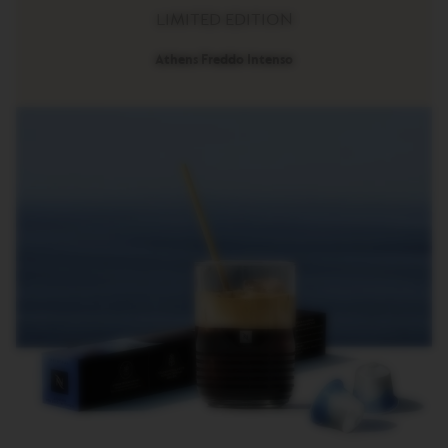
R
LIMITED EDITION
I
S
Athens Freddo Intenso
T
A
C
R
E
A
T
I
O
N
S
D
E
C
A
F
F
E
I
N
A
T