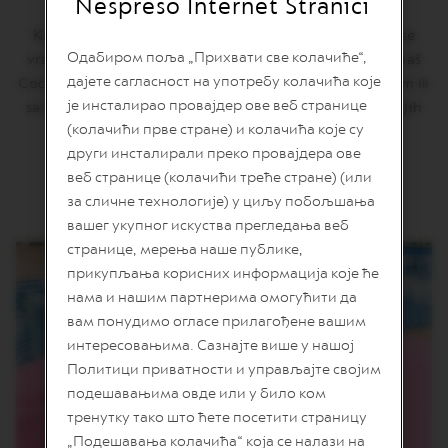
Nespreso Internet Stranici
n
i
Kao i svako leto, jedan od omiljenih ledenih napitaka se
j
Одабиром поља „Прихвати све колачиће“,
vraća! Da li voliš kokos? Onda moraš poneti sa sobom naš
a
дајете сагласност на употребу колачића које
Coconut Vanilla Flavour Over Ice. Uživaj u njemu sa ledom ili
k
је инсталирао провајдер ове веб странице
a
sa mlekom, za osvežavajući trenutak tokom vrućih letnjih
f
(колачићи прве стране) и колачића које су
dana.
e
други инсталирали преко провајдера ове
веб странице (колачићи треће стране) (или
V
E
за сличне технологије) у циљу побољшања
R
вашег укупног искуства прегледања веб
T
U
странице, мерења наше публике,
O
прикупљања корисних информација које ће
L
нама и нашим партнерима омогућити да
I
M
вам понудимо огласе прилагођене вашим
I
интересовањима. Сазнајте више у нашој
T
E
Политици приватности и управљајте својим
D
подешавањима овде или у било ком
E
тренутку тако што ћете посетити страницу
D
I
„Подешавања колачића“ која се налази на