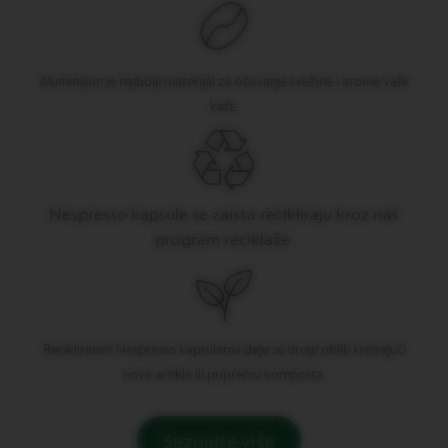
P
R
E
S
S
Aluminijum je najbolji materijal za očuvanje svežine i arome vaše
O
kafe.
V
E
R
T
U
O
Nespresso kapsule se zaista recikliraju kroz naš
D
program reciklaže.
O
U
B
L
E
E
S
Recikliranim Nespresso kapsulama daje se drugi oblik kreirajući
P
nove artikle ili pripremu komposta.
R
E
S
S
Saznajte više
O