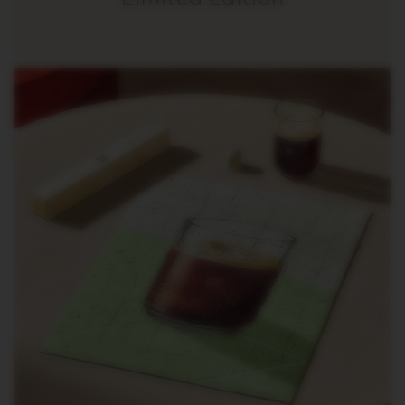
R
I
S
T
A
C
R
E
A
T
I
O
N
S
D
E
C
A
F
F
E
I
N
A
T