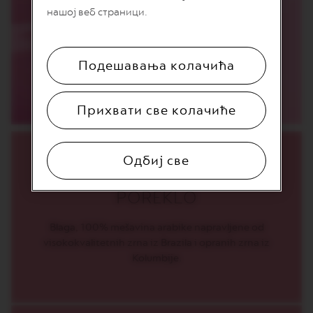
T
нашој веб страници.
I
O
N
Подешавања колачића
V
E
R
T
Прихвати све колачиће
U
O
S
P
Одбиј све
E
C
I
POREKLO
A
L
I
Blaga, 100% mešavina arabike napravljene od
T
visokokvalitetnih zrna iz Brazila i opranih zrna iz
Y
C
Kolumbije.
O
F
F
E