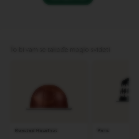
V
E
R
T
U
O
G
R
To bi vam se takođe moglo svideti
A
N
L
U
N
G
O
V
E
R
T
U
O
M
Roasted Hazelnut
Paris
U
G