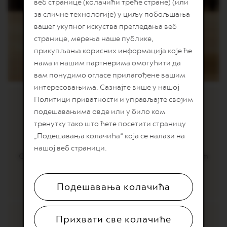
T
веб странице (колачићи треће стране) (или
I
за сличне технологије) у циљу побољшања
O
вашег укупног искуства прегледања веб
N
странице, мерења наше публике,
V
прикупљања корисних информација које ће
E
нама и нашим партнерима омогућити да
R
T
вам понудимо огласе прилагођене вашим
U
интересовањима. Сазнајте више у нашој
O
S
Политици приватности и управљајте својим
P
подешавањима овде или у било ком
E
тренутку тако што ћете посетити страницу
C
POREKLO
I
„Подешавања колачића“ која се налази на
A
нашој веб страници.
L
Ova 100% Arabika mešavina napravljena je korišćenjem
I
T
zrna poreklom iz Brazila, Gvatemale i drugih finih
Y
izvora.
C
Подешавања колачића
O
F
F
Прихвати све колачиће
E