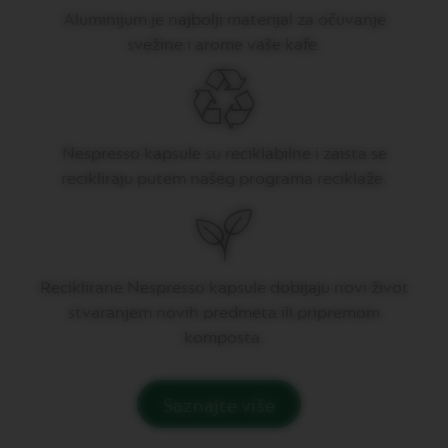
P
R
Aluminijum je najbolji materijal za očuvanje
E
svežine i arome vaše kafe.
S
S
O
V
E
Nespresso kapsule su reciklabilne i zaista se
R
T
recikliraju putem našeg programa reciklaže.
U
O
D
O
U
B
Reciklirane Nespresso kapsule dobijaju novi život
L
E
stvaranjem novih predmeta ili pripremom
E
komposta.
S
P
R
E
Saznajte više
S
S
O