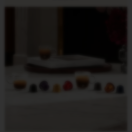
R
I
S
T
A
C
R
E
A
T
I
O
N
S
D
E
C
A
F
F
E
I
N
A
T