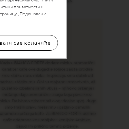
шим партнерима омогућити
 žitarica provlače slatku notu mleka.
литици приватности и
 страницу „Подешавања
вати све колачиће
POREKLO
Kada u BIANCO FORTE dodate mleko, aromatični
karakter kafe ove dugačke šoljice zaista prodire
kroz slatku notu mleka. Inspiraciju smo dobili od
barista u Melburnu. Oni su majstori intenzivnih, ali
izuzetno izbalansiranih ukusa – njihovo prženje i
mešanje daje aromatičnu snagu koja peva kroz
mleko. Da bismo orkestrirali ovaj idealan spoj, dugo
smo tražili pravu mešavinu i pažljivo osmislili
parametre prženja kafe. Za BIANCO FORTE delimo
naše odabrane kolumbijske i kenijske Arabike,
dajući im prilično tamno prženje.