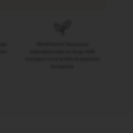
ogu
Recikliranim Nespresso
gram
kapsulama daje se drugi oblik
kreirajući nove artikle ili pripremu
komposta.