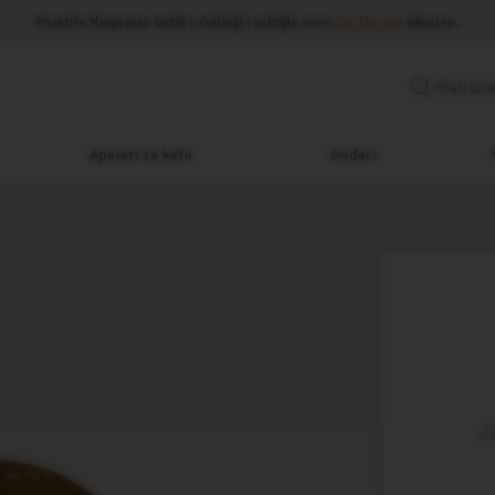
Posetite Nespresso butik u Galeriji i otkrijte novo
On The Go
iskustvo.
Pretražit
Aparati za kafu
Dodaci
Z