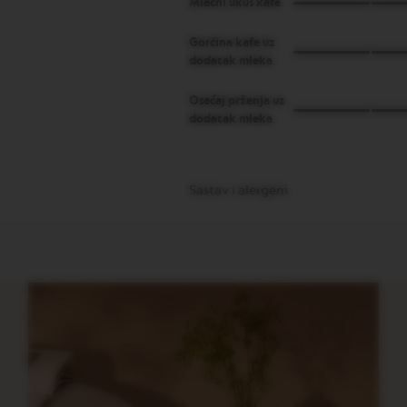
Mlečni ukus kafe
Gorčina kafe uz
dodatak mleka
Osećaj prženja uz
dodatak mleka
Sastav i alergeni