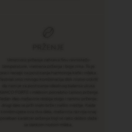
PRŽENJE
Umetnost prženja zahteva finu ravnotežu
temperature, vremena prženja i boje zrna. To je
pravi recept za postizanje harmonije kafe i mleka.
Testirali smo mnogo kombinacija dok nismo otkrili
da nam je za postizanje idealnog balansa ukusa
IANCO FORTE s mlekom potrebno tamno prženje.
Jedan deo mešavine dobija dugo i tamno prženje;
drugi deo se prži malo brže i nešto svetlije. Kada
kombinujete ova dva dela, mešavina razvija onaj
poseban karakter prženja koji se tako dobro slaže
sa slatkom notom mleka.