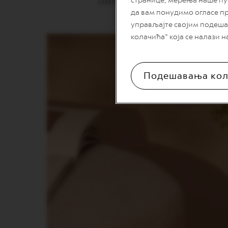
странице, мерења наше пу
Otkrijte ukusnu mešavinu kafe i mlek
NEXT
да вам понудимо огласе п
управљајте својим подеша
VERTUO
NEXT
колачића“ која се налази н
PREMIUM
VERTUO
NEXT
Подешавања кол
DELUXE
VERTUO
PLUS
VERTUO
LATTISSIMA
Dodaci
Original
linija
aksesoara
LIMITED
EDITION
MILK
DEVICES