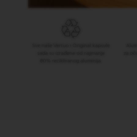
PIXIE
LES
COLLECTIONS
TOUCH
LES
COLLECTIONS
Sve naše Vertuo i Original kapsule
Alumi
REVEAL
sada su izrađene od najmanje
za oč
TRAVEL
80% recikliranog aluminija.
COLLECTION
LES
COLLECTION
NUDE
LES
COLLECTIONS
RECYCLING
LES
COLLECTIONS
SIGNATURE
Vertuo