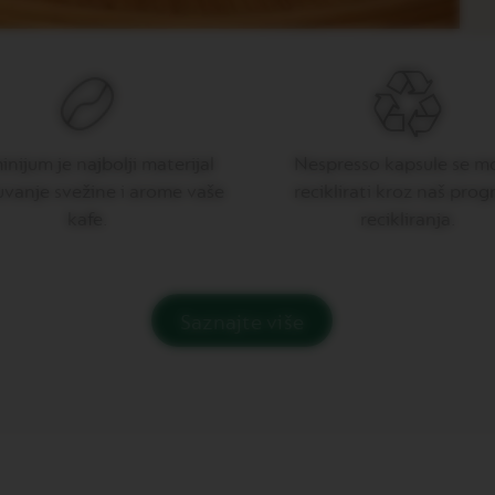
nijum je najbolji materijal
Nespresso kapsule se m
uvanje svežine i arome vaše
reciklirati kroz naš pro
kafe.
recikliranja.
Saznajte više