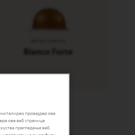
Barista Creations
Bianco Forte
 инсталирао провајдер ове
дера ове веб странице
скуства прегледања веб