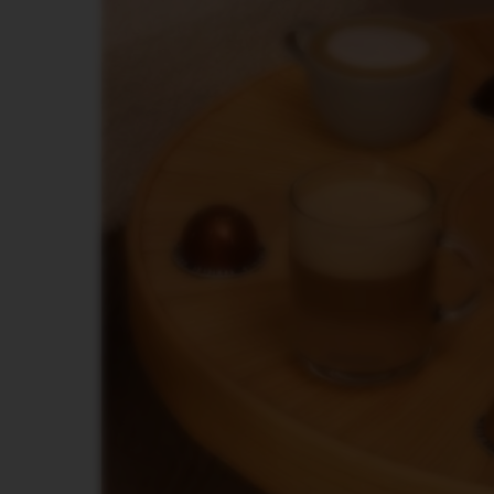
BARISTA
LES
COLLECTIONS
DISPLAY
ODRŽAVANJE
POSLASTICE
ŠEĆER
LES
COLLECTIONS
VIEW
LES
COLLECTION
ORIGIN
LES
COLLECTIONS
LUME
LES
COLLECTIONS