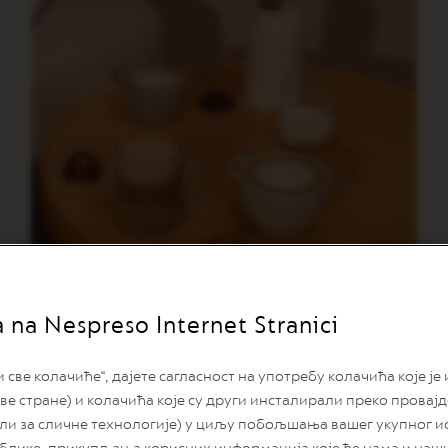
a na Nespreso Internet Stranici
Bianco Forte
ве колачиће“, дајете сагласност на употребу колачића које је
ве стране) и колачића које су други инсталирали преко провај
или за сличне технологије) у циљу побољшања вашег укупног и