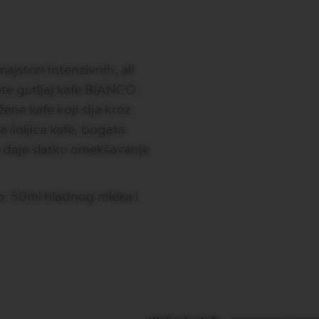
ajstori intenzivnih, ali
ete gutljaj kafe BIANCO
ene kafe koji sija kroz
na šoljica kafe, bogata
ka daje slatko omekšavanje
so: 50ml hladnog mleka i