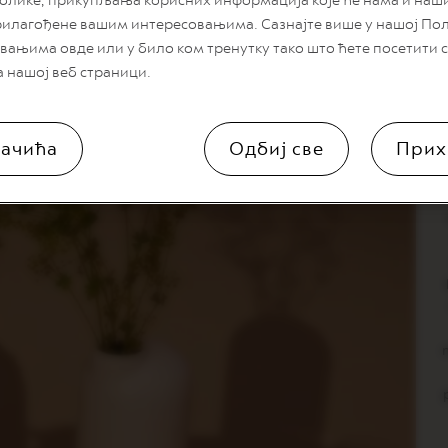
блике, прикупљања корисних информација које ће нама и на
a. Kenijska i kolumbijska Arabika svojim bogatim notama prženja i
рилагођене вашим интересовањима. Сазнајте више у нашој По
вањима овде или у било ком тренутку тако што ћете посетити
а нашој веб страници.
ачића
Одбиј све
Прих