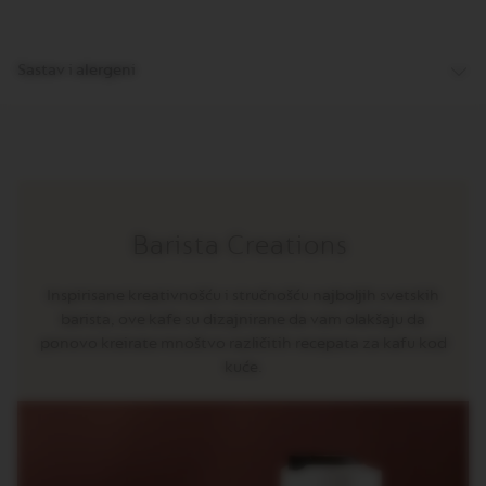
R
I
S
T
Sastav i alergeni
A
C
R
E
A
T
I
O
N
Barista Creations
S
D
Inspirisane kreativnošću i stručnošću najboljih svetskih
E
barista, ove kafe su dizajnirane da vam olakšaju da
C
ponovo kreirate mnoštvo različitih recepata za kafu kod
A
F
kuće.
F
E
I
N
A
T