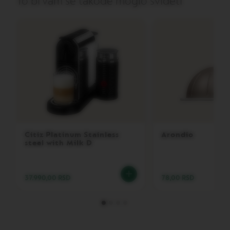
To bi vam se takođe moglo svideti
V
E
R
T
U
O
B
A
R
I
S
T
A
C
Citiz Platinum Stainless
Arondio
R
steel with Milk D
E
A
T
I
37.990,00 RSD
78,00 RSD
O
N
S
V
E