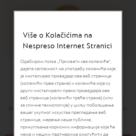
n
i
j
a
k
a
Više o Kolačićima na
f
Barista Creations
e
Nespreso Internet Stranici
Golden Caramel
V
E
Одабиром поља „Прихвати све колачиће“,
R
дајете сагласност на употребу колачића које
T
U
је инсталирао провајдер ове веб странице
O
Golden Caramel
(колачићи прве стране) и колачића које су
L
други инсталирали преко провајдера ове
I
M
веб странице (колачићи треће стране) (или
Topla aroma karamele daje luksuznu notu kafi na bazi
I
за сличне технологије) у циљу побољшања
T
Arabike, donoseći vašem nepcu note biskvita od putera i
E
вашег укупног искуства прегледања веб
delikatne note orašastih plodova.
D
странице, мерења наше публике,
E
прикупљања корисних информација које ће
D
I
нама и нашим партнерима омогућити да