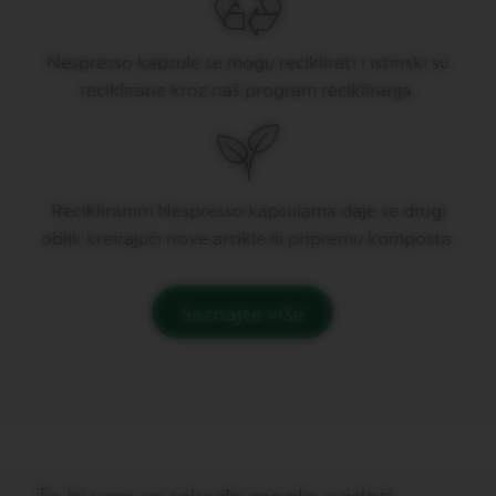
V
E
Nespresso kapsule se mogu reciklirati i istinski su
R
reciklirane kroz naš program recikliranja.
T
U
O
G
R
A
N
Recikliranim Nespresso kapsulama daje se drugi
L
oblik kreirajući nove artikle ili pripremu komposta.
U
N
G
O
Saznajte više
V
E
R
T
U
O
M
U
G