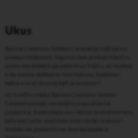
I
T
A
L
I
Ukus
A
N
A
Barista Creations Golden Caramel je mali luksuz
W
prelepe složenosti. Sigurno ćete probati klasičnu
O
R
aromu karamele koja pleše kroz šoljicu, ali možete
L
D
li da osetite delikatne note kokosa, badema i
E
keksa u ovoj ukusnoj kafi sa aromom?
X
P
L
Uz trunčicu mleka Barista Creations Golden
O
Caramel postaje neodoljiva popodnevna
R
A
poslastica. Kada pijete ovu Vertuo aromatizovanu
T
I
kafu kao Latte, osetićete note vanile i kokosa i
O
možda vas podsetiti na ukus karamele iz
N
S
detinjstava.