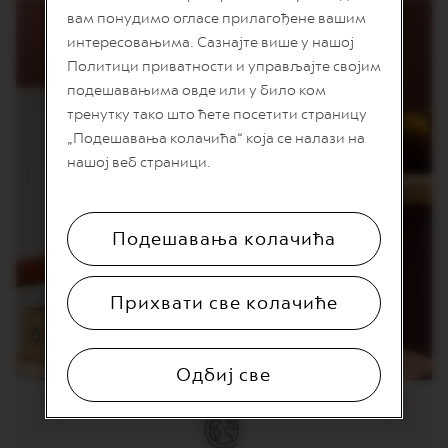
T
вам понудимо огласе прилагођене вашим
I
O
интересовањима. Сазнајте више у нашој
N
Политици приватности и управљајте својим
подешавањима овде или у било ком
V
E
тренутку тако што ћете посетити страницу
R
„Подешавања колачића“ која се налази на
T
U
нашој веб страници.
O
S
P
E
Подешавања колачића
C
I
A
L
Прихвати све колачиће
I
T
Y
C
Одбиј све
O
F
F
E