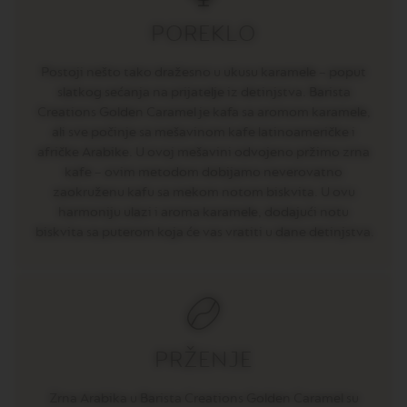
E
POREKLO
V
E
R
Postoji nešto tako dražesno u ukusu karamele – poput
T
slatkog sećanja na prijatelje iz detinjstva. Barista
U
Creations Golden Caramel je kafa sa aromom karamele,
O
R
ali sve počinje sa mešavinom kafe latinoameričke i
I
afričke Arabike. U ovoj mešavini odvojeno pržimo zrna
S
kafe – ovim metodom dobijamo neverovatno
T
R
zaokruženu kafu sa mekom notom biskvita. U ovu
E
harmoniju ulazi i aroma karamele, dodajući notu
T
biskvita sa puterom koja će vas vratiti u dane detinjstva.
T
O
V
E
R
T
U
PRŽENJE
O
E
S
Zrna Arabika u Barista Creations Golden Caramel su