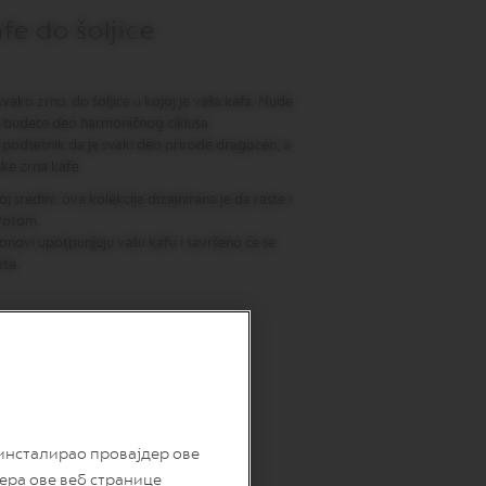
fe do šoljice
svako zrno, do šoljice u kojoj je vaša kafa, Nude
a budete deo harmoničnog ciklusa.
e podsetnik da je svaki deo prirode dragocen, a
ske zrna kafe.
j sredini, ova kolekcija dizajnirana je da raste i
ivotom.
i tonovi upotpunjuju vašu kafu i savršeno će se
ota.
 инсталирао провајдер ове
дера ове веб странице