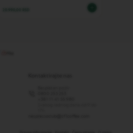
20.990,00 RSD
20.990,
Kontaktirajte nas
Besplatan poziv
0800 253 253
+381 11 41 55 980
Svakog radnog dana od 9 do
17h.
nespressoclub@sf1coffee.com
Pravne informacije
Kontakt
Česta pitanja
O nama