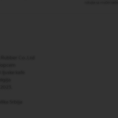
rukujte sa vrućim tečn
 Rubber Co.,Ltd
klopcem
 ljuske kafe
lgija
 2023.
lika Srbija