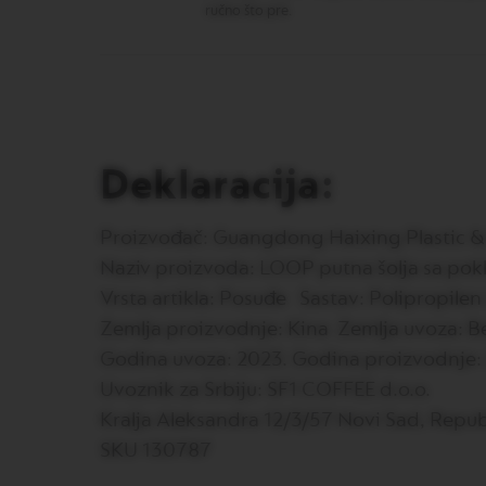
ručno što pre.
NEXT
VERTUO
NEXT
PREMIUM
VERTUO
NEXT
Deklaracija:
DELUXE
VERTUO
PLUS
Proizvođač: Guangdong Haixing Plastic &
VERTUO
Naziv proizvoda: LOOP putna šolja sa po
LATTISSIMA
Vrsta artikla: Posuđe Sastav: Polipropilen i
Dodaci
Zemlja proizvodnje: Kina Zemlja uvoza: Be
Original
Godina uvoza: 2023. Godina proizvodnje:
linija
aksesoara
Uvoznik za Srbiju: SF1 COFFEE d.o.o.
LIMITED
Kralja Aleksandra 12/3/57 Novi Sad, Repub
EDITION
SKU 130787
MILK
DEVICES