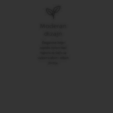
Moderan
dizajn
Elegantne linije i
suptilni tonovi bez
napora se slažu sa
vašom kafom i stilom
života.