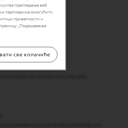
скуства прегледања веб
шим партнерима омогућити
литици приватности и
 страницу „Подешавања
 bez poklopca 12,1cm, Ø83,9mm
вати све колачиће
zrna kafe (šoljica 36% i poklopac 22%) i polipropilen
e
azivne materijale koji bi mogli da oštete površinu šolja. Uvek