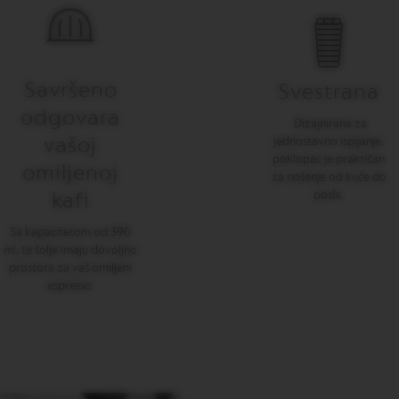
Savršeno
Svestrana
odgovara
Dizajnirana za
vašoj
jednostavno ispijanje,
poklopac je praktičan
omiljenoj
za nošenje od kuće do
kafi
posla.
Sa kapacitetom od 390
ml, te šolje imaju dovoljno
prostora za vaš omiljeni
espresso.