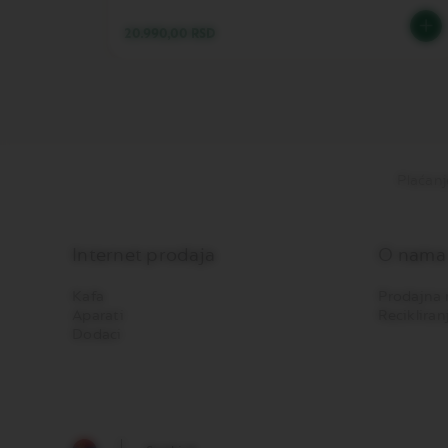
PIXIE
20.990,00 RSD
LES
COLLECTIONS
TOUCH
LES
COLLECTIONS
REVEAL
Plaćanj
TRAVEL
COLLECTION
LES
Internet prodaja
O nama
COLLECTION
NUDE
Kafa
Prodajna 
LES
Aparati
Recikliran
COLLECTIONS
Dodaci
RECYCLING
LES
COLLECTIONS
SIGNATURE
Vertuo