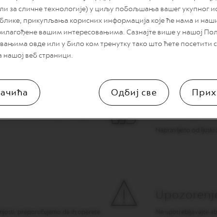
или за сличне технологије) у циљу побољшања вашег укупног и
блике, прикупљања корисних информација које ће нама и на
рилагођене вашим интересовањима. Сазнајте више у нашој По
Dimenzije
вањима овде или у било ком тренутку тако што ћете посетити
а нашој веб страници.
visina 13,9cm, visina
ачића
Одбиј све
Прих
mašini za pranje
Materijal
Napravljeno od ljuski 
Upozorenj
ašnjosti, preporučujemo da ih operete
Ne upotrebljavajte abr