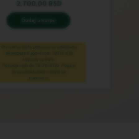
2.700,00 RSD
Dodaj u korpu
Ostvarite 50% popusta na odabrane
aksesoare kupovinom 120 ili više
kapsula za kafu.
Ponuda važi do 16.08.2026. Popust
će se obračunati u korpi za
kupovinu.