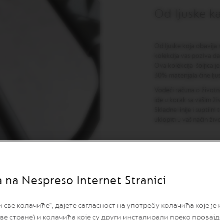
Od ljuske ka
Od ljuske koja obavija 
kolekcija vas poziva d
Ova kolekcija šoljica j
30% materijala čine lju
Vodeći računa o životno
ide u korak sa vašim ž
Skladne linije i suptiln
uklopiti u vaš način živ
a na Nespreso Internet Stranici
ве колачиће“, дајете сагласност на употребу колачића које је
ве стране) и колачића које су други инсталирали преко провај