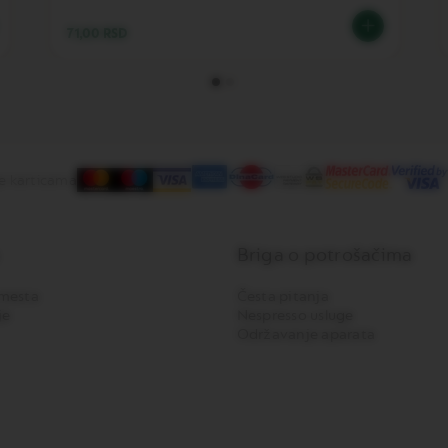
71,00 RSD
e karticama
Briga o potrošačima
mesta
Česta pitanja
je
Nespresso usluge
Održavanje aparata