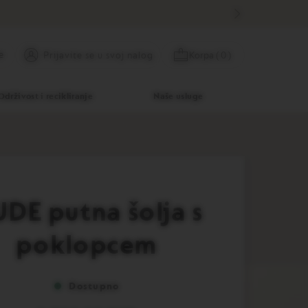
e
Preskoči
Prijavite se
Korpa
(
0
)
Prijavite se u svoj nalog
na
sadržaj
Održivost i recikliranje
Naše usluge
DE putna šolja s
poklopcem
Dostupno