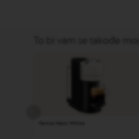
BARISTA
LES
COLLECTIONS
DISPLAY
To bi vam se takođe mog
ODRŽAVANJE
POSLASTICE
ŠEĆER
LES
COLLECTIONS
VIEW
LES
COLLECTION
ORIGIN
LES
COLLECTIONS
LUME
Vertuo Next White
LES
COLLECTIONS