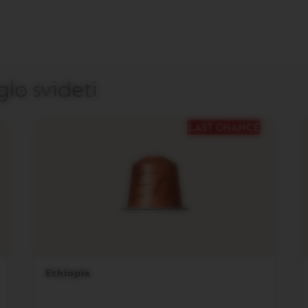
lo svideti
Ethiopia