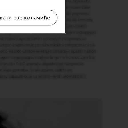
ustavljanjem protoka za Espresso i Lungo kafu,
ože da se podigne ukoliko koristite visoke čaše.
 optimizovan u prostoru, automatski priprema
вати све колачиће
lo mleko. CitiZ&milk Vam omogućava da kreirate
 mleka jednim dodirom dugmeta. Pumpa visokih
 priprema kafu u stilu bariste, savršeno izdvajajući
e svake kapsule kafe i stvarajući neuporedivo
za brzo zagrevanje postiže idealnu temperaturu za
automatske uštede energije isključuje aparat nakon
jući svoje prepoznatljive linije i vrhunsku završnu
dnostavnih CitiZ aparata objedinjuje Nespresso
ve Vaše potrebe. Svaki aparat sadrži set
sso kapsula koje su jedinstvenih aromatičnih