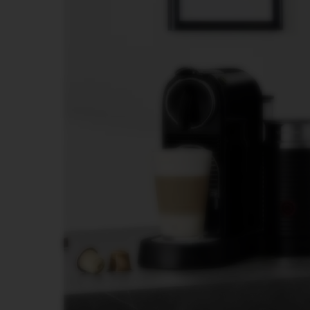
NEXT
VERTUO
NEXT
PREMIUM
VERTUO
NEXT
DELUXE
VERTUO
PLUS
VERTUO
LATTISSIMA
Dodaci
Original
linija
aksesoara
LIMITED
EDITION
MILK
DEVICES