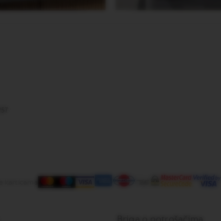
I/57
e karticama
Briga o potrošačima