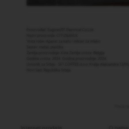
BARISTA
LES
COLLECTIONS
DISPLAY
Proizvođač: Eugster/EF Electrical Co.Ltd.
ODRŽAVANJE
Naziv proizvoda: CITIZ&MILK
Vrsta robe: Aparat za kafu i mikser za mleko
POSLASTICE
Sastav: metal, plastika
ŠEĆER
Zemlja proizvodnje: Kina Zemlja uvoza: Belgija
Godina uvoza: 2024. Godina proizvodnje: 2024.
LES
Uvoznik za Srbiju : SF1 COFFEE d.o.o. Kralja Aleksandra 12/II
COLLECTIONS
Novi Sad, Republika Srbija.
VIEW
LES
COLLECTION
ORIGIN
LES
Plaćanj
COLLECTIONS
LUME
LES
COLLECTIONS
Internet prodaja
O nama