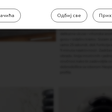
programiraju sa automatskim za
kao i mrežicu za kapanje koja m
Opremljen Aeroccino uređajem,
ачића
Одбиј све
Прих
savršenu mlečnu penu kao i top
veliki broj napitaka od kafe i
performansi od 19 bara svaki put
delikatne ukuse i vrhunske arom
gustu i izdašnu kremu. Sistem 
samo 25 sekundi, dok funkcija 
9 minuta neaktivnosti. Zadržava
obradu, linija intuitivnih i je
stručnost kako bi zadovoljila s
dobrodošlice sa izborom Nespre
profila.