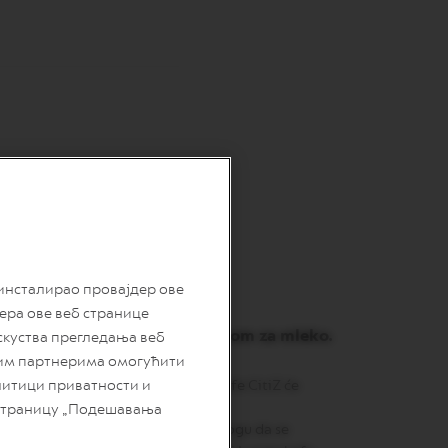
 инсталирао провајдер ове
дера ове веб странице
dizajn, sa integrisanim mikserom za mleko.
скуства прегледања веб
шим партнерима омогућити
литици приватности и
r elegancije ritualima ispijanja kafe CitiZ će
so kafe, kao i obožavaoce dizajna.
 страницу „Подешавања
enje uključuju dva dugmeta koja mogu da se