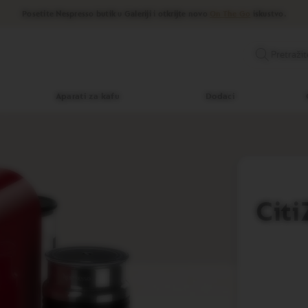
Posetite Nespresso butik u Galeriji i otkrijte novo
On The Go
iskustvo.
Pretražit
Aparati za kafu
Dodaci
Cit