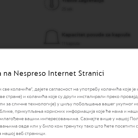
Vreme zagrevanja
25 sek.
Kapacitet posude za kapsule
11 kapsula
a na Nespreso Internet Stranici
ве колачиће“, дајете сагласност на употребу колачића које је
ве стране) и колачића које су други инсталирали преко провај
Poboljšani retro-moderan 
или за сличне технологије) у циљу побољшања вашег укупног и
блике, прикупљања корисних информација које ће нама и на
рилагођене вашим интересовањима. Сазнајте више у нашој По
Sa novim dizajnom koji daje dodi
zadovoljiti i ljubitelje Nespres
вањима овде или у било ком тренутку тако што ћете посетити
Funkcije jednostavne za korišć
а нашој веб страници.