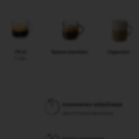
110 ml
Espresso Macchiato
Cappuccino
Lungo
Automatsko isključivanje
nakon 9 minuta nekorišćenja