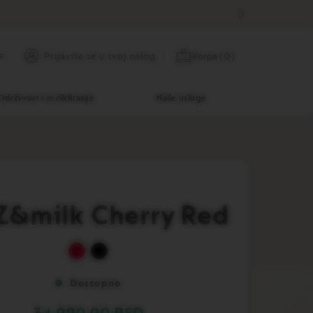
e
Preskoči
Prijavite se
Korpa
(
0
)
Prijavite se u svoj nalog
na
sadržaj
Održivost i recikliranje
Naše usluge
iZ&milk Cherry Red
Dostupno