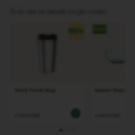
n
i
To bi vam se takođe moglo svideti
j
a
k
a
f
e
V
E
R
T
U
O
L
I
Touch Travel Mug
Maison Glass Bow
M
I
T
E
D
3.200,00 RSD
3.400,00 RSD
E
D
I