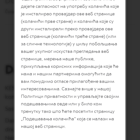
Dobro je znati
R
дајете сагласност на употребу колачића које
I
Čuvati na hladnom i suvom mestu
је инсталирао провајдер ове веб странице
S
T
(колачићи прве стране) и колачића које су
A
други инсталирали преко провајдера ове
C
R
веб странице (колачићи треће стране) (или
E
за сличне технологије) у циљу побољшања
A
T
вашег укупног искуства прегледања веб
I
странице, мерења наше публике,
O
Deklaracija:
прикупљања корисних информација које ће
N
S
нама и нашим партнерима омогућити да
вам понудимо огласе прилагођене вашим
D
KESICE SMEĐEG ŠEĆERA, Pakovanje od 60
интересовањима. Сазнајте више у нашој
E
C
komada, (240g)
Политици приватности и управљајте својим
A
подешавањима овде или у било ком
F
Sastojci: Smeđi Šećer (100%)
F
тренутку тако што ћете посетити страницу
E
„Подешавања колачића“ која се налази на
Datum proizvodnje i rok trajanja: Utisnuto na
I
нашој веб страници.
N
dnu pakovanja
A
T
Neto količina: 60x4g