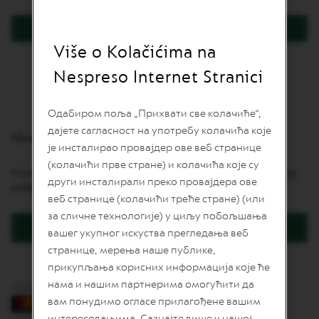
L
I
Prijavite se
M
I
Više o Kolačićima na
Zaboravili ste lozinku?
T
E
Nespreso Internet Stranici
D
E
D
Одабиром поља „Прихвати све колачиће“,
I
дајете сагласност на употребу колачића које
T
Novi korisnici
I
је инсталирао провајдер ове веб странице
O
(колачићи прве стране) и колачића које су
N
Pravljenje naloga daje mnoge pogodnosti: brže naručivanje, praćenje
други инсталирали преко провајдера ове
pošiljki i još više.
I
веб странице (колачићи треће стране) (или
S
за сличне технологије) у циљу побољшања
P
Kreirajte korisnički račun
I
вашег укупног искуства прегледања веб
R
странице, мерења наше публике,
A
Z
прикупљања корисних информација које ће
I
нама и нашим партнерима омогућити да
Plaćanje karticama
O
вам понудимо огласе прилагођене вашим
N
E
интересовањима. Сазнајте више у нашој