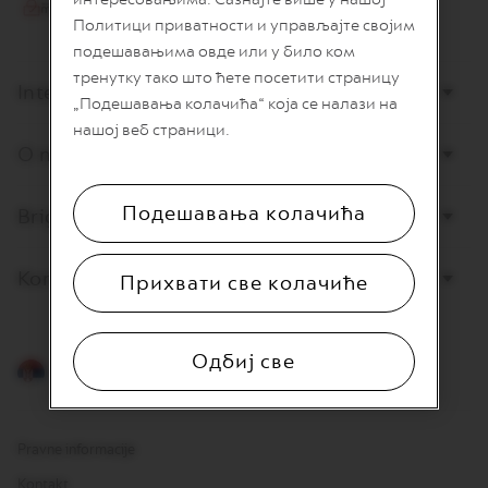
I
Политици приватности и управљајте својим
T
A
подешавањима овде или у било ком
L
тренутку тако што ћете посетити страницу
I
Internet prodaja
„Подешавања колачића“ која се налази на
A
N
нашој веб страници.
A
O nama
W
O
Подешавања колачића
Briga o potrošačima
R
L
D
E
Kontaktirajte nas
Прихвати све колачиће
X
P
L
O
Одбиј све
R
Srpski
A
T
I
O
Pravne informacije
N
S
Kontakt